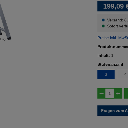
199,09 
Versand: 8
Sofort verfü
Preise inkl. MwS
Produktnumme
Inhalt:
1
au
Stufenanzahl
3
4
Produkt A
Fragen zum Ar