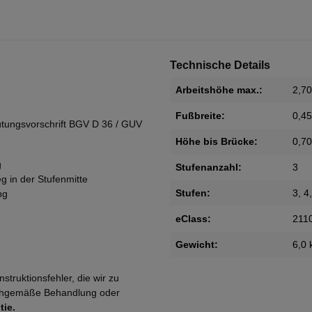
Technische Details
Arbeitshöhe max.:
2,7
Fußbreite:
0,4
tungsvorschrift BGV D 36 / GUV
Höhe bis Brücke:
0,7
g
Stufenanzahl:
3
g in der Stufenmitte
Stufen:
3
, 4
ng
eClass:
211
Gewicht:
6,0 
struktionsfehler, die wir zu
sachgemäße Behandlung oder
tie.