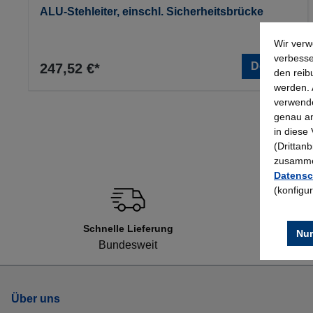
ALU-Stehleiter, einschl. Sicherheitsbrücke
Wir verw
verbesse
Details
247,52 €*
den reib
werden. 
verwende
genau an
in diese
(Drittan
zusammen
Datensc
(konfigu
Schnelle Lieferung
Nur
Bundesweit
Über uns