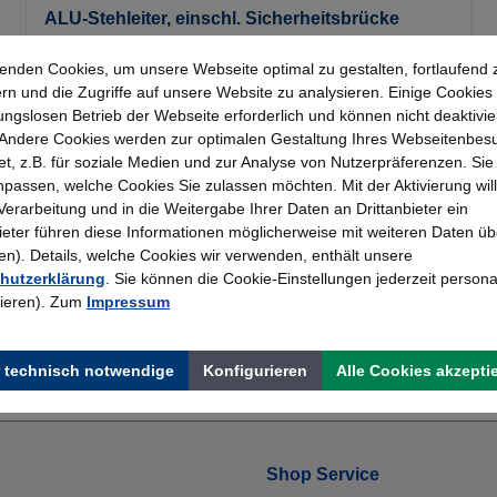
ALU-Stehleiter, einschl. Sicherheitsbrücke
enden Cookies, um unsere Webseite optimal zu gestalten, fortlaufend 
rn und die Zugriffe auf unsere Website zu analysieren. Einige Cookies 
262,99 €*
ungslosen Betrieb der Webseite erforderlich und können nicht deaktivie
Andere Cookies werden zur optimalen Gestaltung Ihres Webseitenbes
t, z.B. für soziale Medien und zur Analyse von Nutzerpräferenzen. Si
passen, welche Cookies Sie zulassen möchten. Mit der Aktivierung will
 Verarbeitung und in die Weitergabe Ihrer Daten an Drittanbieter ein
bieter führen diese Informationen möglicherweise mit weiteren Daten üb
). Details, welche Cookies wir verwenden, enthält unsere
hutzerklärung
. Sie können die Cookie-Einstellungen jederzeit persona
rieren). Zum
Impressum
Topmarken
Erfahrung
 technisch notwendige
Konfigurieren
Alle Cookies akzepti
Faire Preise
Bewährt seit 195
Shop Service