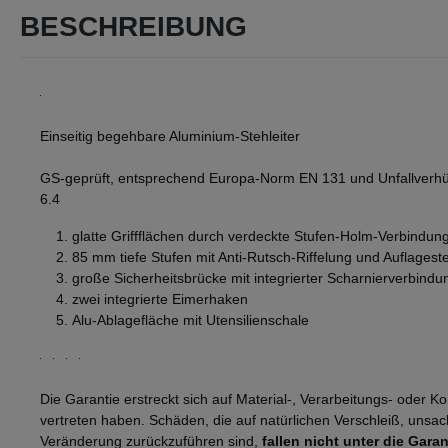
BESCHREIBUNG
Einseitig begehbare Aluminium-Stehleiter
GS-geprüft, entsprechend Europa-Norm EN 131 und Unfallverhü
6.4
glatte Griffflächen durch verdeckte Stufen-Holm-Verbindun
85 mm tiefe Stufen mit Anti-Rutsch-Riffelung und Auflageste
große Sicherheitsbrücke mit integrierter Scharnierverbindu
zwei integrierte Eimerhaken
Alu-Ablagefläche mit Utensilienschale
Die Garantie erstreckt sich auf Material-, Verarbeitungs- oder Kon
vertreten haben. Schäden, die auf natürlichen Verschleiß, un
Veränderung zurückzuführen sind,
fallen nicht unter die Garan