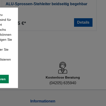
ALU-Sprossen-Stehleiter beidseitig begehbar
zu
sind für
Details
279,65 €*
rt
uchs
e können
igen Sie
er Sie
lisieren
Kostenlose Beratung
eren
8
(04205) 635940
Informationen