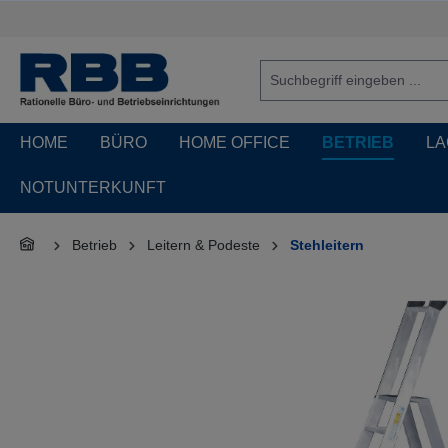
springen
Zur Hauptnavigation springen
HOME
BÜRO
HOME OFFICE
BETRIEB
LA
NOTUNTERKUNFT
Betrieb
Leitern & Podeste
Stehleitern
Bildergalerie überspringen