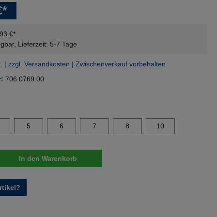
€*
,93 €*
gbar, Lieferzeit: 5-7 Tage
t. | zzgl. Versandkosten | Zwischenverkauf vorbehalten
r:
706.0769.00
swählen
5
6
7
8
10
nzahl: Gib den gewünschten Wert ein oder 
In den Warenkorb
tikel?