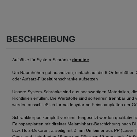
BESCHREIBUNG
Aufsätze für System-Schränke
dataline
Um Raumhöhen gut ausnutzen, einfach auf die 6 Ordnerhöhen-
oder Aufsatz-Flügeltürenschränke aufsetzen
Unsere System-Schränke sind aus hochwertigen Materialien, die
Richtlinien erfüllen. Die Wertstoffe sind sortenrein trennbar und v
werden ausschließlich formaldehydarme Feinspanplatten der Gü
Schrankkorpus komplett verleimt. Eingesetzt werden qualitativ h
Feinspanplatten mit direkter Melaminharz-Beschichtung nach D
bzw. Holz-Dekoren, allseitig mit 2 mm Umleimer aus PP (Laser 
Ober- und Unterboden 19 mm und Rückwand 8 mm stark. Ab Sch