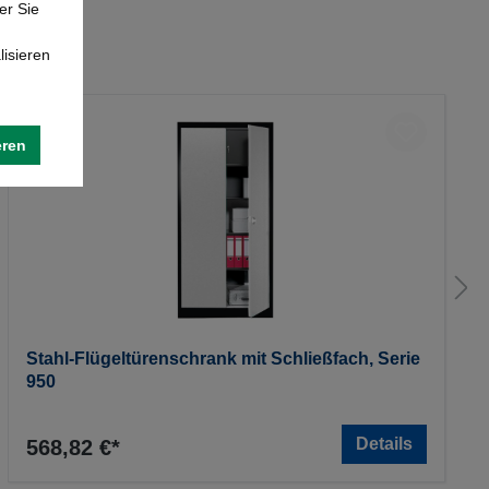
er Sie
lisieren
eren
Stahl-Flügeltürenschrank mit Schließfach, Serie
950
Details
568,82 €*