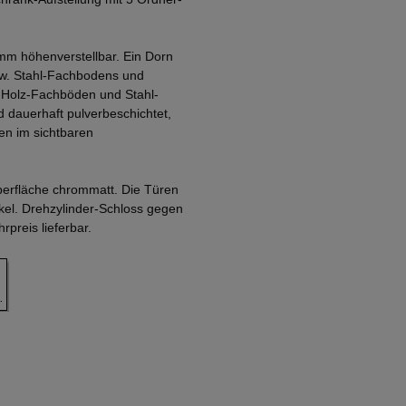
mm höhenverstellbar. Ein Dorn
zw. Stahl-Fachbodens und
. Holz-Fachböden und Stahl-
 dauerhaft pulverbeschichtet,
en im sichtbaren
Oberfläche chrommatt. Die Türen
nkel. Drehzylinder-Schloss gegen
preis lieferbar.