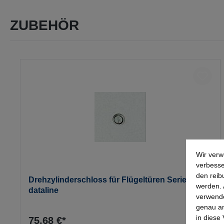
ZUBEHÖR
Produktgalerie überspringen
Wir verw
verbesse
den reib
Drehzylinderschloss für Flügeltüren Serie
werden. 
dataline
verwende
genau an
in diese
75,68 €*