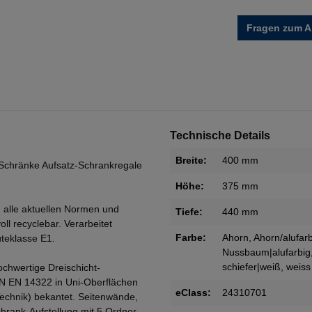
Fragen zum Ar
Technische Details
Breite:
400 mm
Schränke Aufsatz-Schrankregale
Höhe:
375 mm
 alle aktuellen Normen und
Tiefe:
440 mm
oll recyclebar. Verarbeitet
Farbe:
Ahorn
, Ahorn/alufar
teklasse E1.
Nussbaum|alufarbig
schiefer|weiß
, weiss
ochwertige Dreischicht-
IN EN 14322 in Uni-Oberflächen
eClass:
24310701
Technik) bekantet. Seitenwände,
rank-Aufstellung mit 5 Ordner-