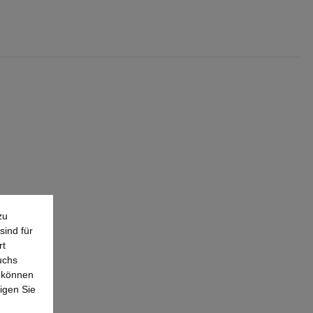
zu
sind für
rt
uchs
e können
igen Sie