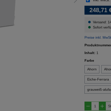
inkl. MwSt.
248,71 
Versand: 1
Sofort verfü
Preise inkl. MwS
Produktnumme
Inhalt:
1
auswähl
Farbe
Ahorn
Ahor
Eiche-Ferrara
grauweiß-alufa
Produkt A
S