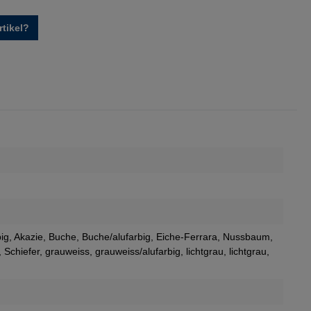
tikel?
big
, Akazie
, Buche
, Buche/alufarbig
, Eiche-Ferrara
, Nussbaum
,
, Schiefer
, grauweiss
, grauweiss/alufarbig
, lichtgrau
, lichtgrau
,