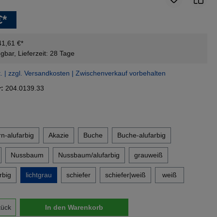
€*
41,61 €*
gbar, Lieferzeit: 28 Tage
t. | zzgl. Versandkosten | Zwischenverkauf vorbehalten
r:
204.0139.33
en
n-alufarbig
Akazie
Buche
Buche-alufarbig
Nussbaum
Nussbaum/alufarbig
grauweiß
rbig
lichtgrau
schiefer
schiefer|weiß
weiß
nzahl: Gib den gewünschten Wert ein oder 
tück
In den Warenkorb