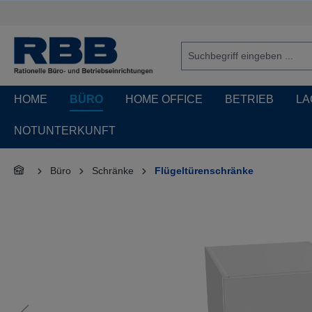
springen
Zur Hauptnavigation springen
HOME
BÜRO
HOME OFFICE
BETRIEB
LA
NOTUNTERKUNFT
Büro
Schränke
Flügeltürenschränke
Bildergalerie überspringen