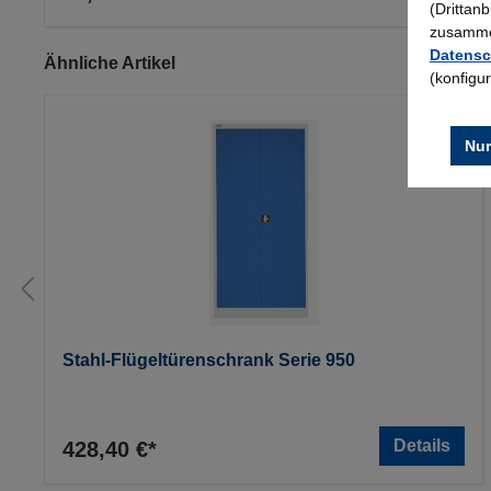
(Drittan
zusammen
Datensc
Produktgalerie überspringen
Ähnliche Artikel
(konfigu
Nur
Stahl-Flügeltürenschrank Serie 950
Details
428,40 €*