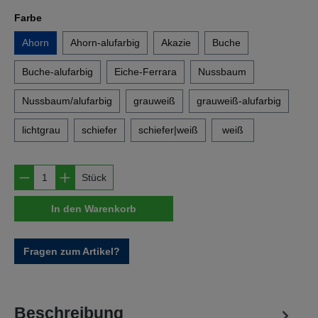
auswählen
Farbe
Ahorn
Ahorn-alufarbig
Akazie
Buche
Buche-alufarbig
Eiche-Ferrara
Nussbaum
Nussbaum/alufarbig
grauweiß
grauweiß-alufarbig
lichtgrau
schiefer
schiefer|weiß
weiß
Produkt Anzahl: Gib den gewünschten Wert e
Stück
In den Warenkorb
Fragen zum Artikel?
Beschreibung