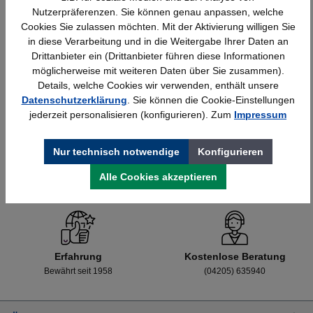
Nutzerpräferenzen. Sie können genau anpassen, welche
Cookies Sie zulassen möchten. Mit der Aktivierung willigen Sie
in diese Verarbeitung und in die Weitergabe Ihrer Daten an
Details
428,40 €*
Drittanbieter ein (Drittanbieter führen diese Informationen
möglicherweise mit weiteren Daten über Sie zusammen).
Details, welche Cookies wir verwenden, enthält unsere
Datenschutzerklärung
. Sie können die Cookie-Einstellungen
jederzeit personalisieren (konfigurieren). Zum
Impressum
Nur technisch notwendige
Konfigurieren
Alle Cookies akzeptieren
Schnelle Lieferung
Topmarken
Bundesweit
Faire Preise
Erfahrung
Kostenlose Beratung
Bewährt seit 1958
(04205) 635940