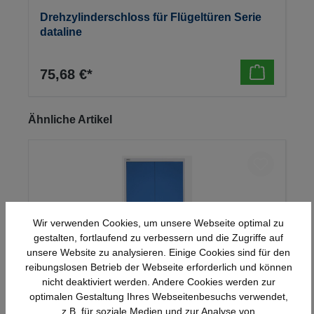
Drehzylinderschloss für Flügeltüren Serie
dataline
75,68 €*
Produktgalerie überspringen
Ähnliche Artikel
Wir verwenden Cookies, um unsere Webseite optimal zu
gestalten, fortlaufend zu verbessern und die Zugriffe auf
unsere Website zu analysieren. Einige Cookies sind für den
reibungslosen Betrieb der Webseite erforderlich und können
nicht deaktiviert werden. Andere Cookies werden zur
optimalen Gestaltung Ihres Webseitenbesuchs verwendet,
Stahl-Flügeltürenschrank Serie 950
z.B. für soziale Medien und zur Analyse von