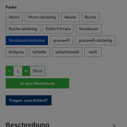
auswählen
Farbe
Ahorn
Ahorn-alufarbig
Akazie
Buche
Buche-alufarbig
Eiche-Ferrara
Nussbaum
Nussbaum/alufarbig
grauweiß
grauweiß-alufarbig
lichtgrau
schiefer
schiefer|weiß
weiß
Produkt Anzahl: Gib den gewünschten Wert e
Stück
In den Warenkorb
Fragen zum Artikel?
Beschreibung