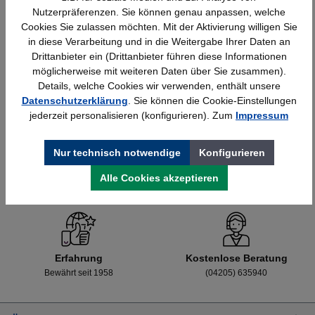
Nutzerpräferenzen. Sie können genau anpassen, welche
Cookies Sie zulassen möchten. Mit der Aktivierung willigen Sie
in diese Verarbeitung und in die Weitergabe Ihrer Daten an
Details
428,40 €*
Drittanbieter ein (Drittanbieter führen diese Informationen
möglicherweise mit weiteren Daten über Sie zusammen).
Details, welche Cookies wir verwenden, enthält unsere
Datenschutzerklärung
. Sie können die Cookie-Einstellungen
jederzeit personalisieren (konfigurieren). Zum
Impressum
Nur technisch notwendige
Konfigurieren
Alle Cookies akzeptieren
Schnelle Lieferung
Topmarken
Bundesweit
Faire Preise
Erfahrung
Kostenlose Beratung
Bewährt seit 1958
(04205) 635940