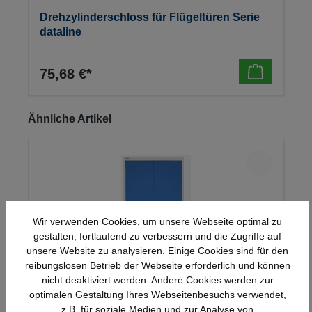
Drehzylinderschloss für Flügeltüren Serie
dataline
75,68 €*
Produktgalerie überspringen
Ähnliche Artikel
Wir verwenden Cookies, um unsere Webseite optimal zu
gestalten, fortlaufend zu verbessern und die Zugriffe auf
unsere Website zu analysieren. Einige Cookies sind für den
reibungslosen Betrieb der Webseite erforderlich und können
nicht deaktiviert werden. Andere Cookies werden zur
optimalen Gestaltung Ihres Webseitenbesuchs verwendet,
Stahl-Flügeltürenschrank Serie 950
z.B. für soziale Medien und zur Analyse von