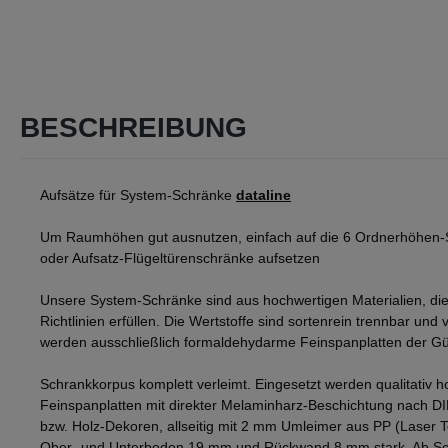
BESCHREIBUNG
Aufsätze für System-Schränke
dataline
Um Raumhöhen gut ausnutzen, einfach auf die 6 Ordnerhöhen-
oder Aufsatz-Flügeltürenschränke aufsetzen
Unsere System-Schränke sind aus hochwertigen Materialien, die
Richtlinien erfüllen. Die Wertstoffe sind sortenrein trennbar und v
werden ausschließlich formaldehydarme Feinspanplatten der Gü
Schrankkorpus komplett verleimt. Eingesetzt werden qualitativ h
Feinspanplatten mit direkter Melaminharz-Beschichtung nach D
bzw. Holz-Dekoren, allseitig mit 2 mm Umleimer aus PP (Laser 
Ober- und Unterboden 19 mm und Rückwand 8 mm stark. Ab Sch