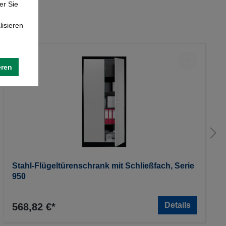
er Sie
lisieren
eren
Stahl-Flügeltürenschrank mit Schließfach, Serie
950
Details
568,82 €*