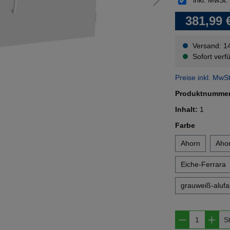
inkl. MwSt.
381,99 
Versand: 1
Sofort verfü
Preise inkl. MwS
Produktnumme
Inhalt:
1
auswähl
Farbe
Ahorn
Ahor
Eiche-Ferrara
grauweiß-alufa
Produkt A
S