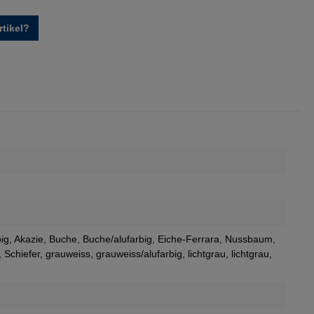
tikel?
big
, Akazie
, Buche
, Buche/alufarbig
, Eiche-Ferrara
, Nussbaum
,
, Schiefer
, grauweiss
, grauweiss/alufarbig
, lichtgrau
, lichtgrau
,