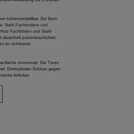
mm höhenverstellbar. Ein Dorn
zw. Stahl-Fachbodens und
. Holz-Fachböden und Stahl-
 dauerhaft pulverbeschichtet,
en im sichtbaren
Oberfläche chrommatt. Die Türen
nkel. Drehzylinder-Schloss gegen
preis lieferbar.