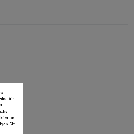
zu
sind für
rt
uchs
e können
igen Sie