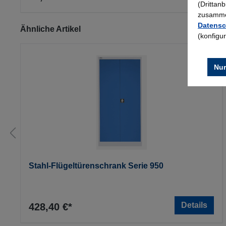
(Drittan
zusammen
Datensc
Produktgalerie überspringen
Ähnliche Artikel
(konfigu
Nur
Stahl-Flügeltürenschrank Serie 950
Details
428,40 €*