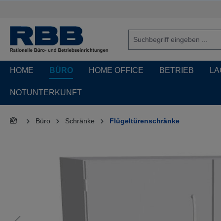
springen
Zur Hauptnavigation springen
HOME
BÜRO
HOME OFFICE
BETRIEB
LA
NOTUNTERKUNFT
Büro
Schränke
Flügeltürenschränke
Bildergalerie überspringen