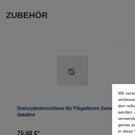
ZUBEHÖR
Produktgalerie überspringen
Wir verw
verbesse
den reib
Drehzylinderschloss für Flügeltüren Serie
werden. 
dataline
verwende
genau an
in diese
75,68 €*