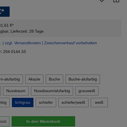
€*
41,61 €*
gbar, Lieferzeit: 28 Tage
t. | zzgl. Versandkosten | Zwischenverkauf vorbehalten
r:
204.0144.33
en
n-alufarbig
Akazie
Buche
Buche-alufarbig
Nussbaum
Nussbaum/alufarbig
grauweiß
rbig
lichtgrau
schiefer
schiefer|weiß
weiß
nzahl: Gib den gewünschten Wert ein oder 
tück
In den Warenkorb