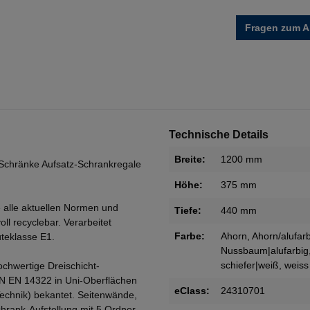
Fragen zum Ar
Technische Details
Breite:
1200 mm
Schränke Aufsatz-Schrankregale
Höhe:
375 mm
 alle aktuellen Normen und
Tiefe:
440 mm
oll recyclebar. Verarbeitet
Farbe:
Ahorn
, Ahorn/alufar
teklasse E1.
Nussbaum|alufarbig
schiefer|weiß
, weiss
ochwertige Dreischicht-
IN EN 14322 in Uni-Oberflächen
eClass:
24310701
Technik) bekantet. Seitenwände,
rank-Aufstellung mit 5 Ordner-