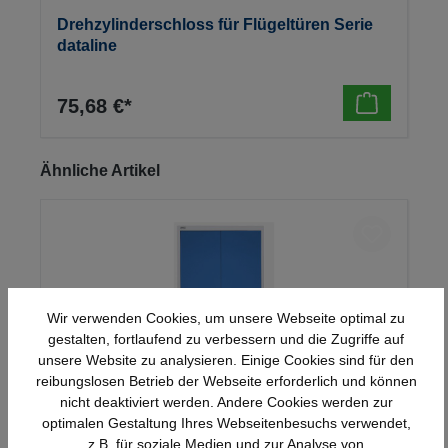
Drehzylinderschloss für Flügeltüren Serie
dataline
75,68 €*
Produktgalerie überspringen
Ähnliche Artikel
Wir verwenden Cookies, um unsere Webseite optimal zu
gestalten, fortlaufend zu verbessern und die Zugriffe auf
unsere Website zu analysieren. Einige Cookies sind für den
reibungslosen Betrieb der Webseite erforderlich und können
nicht deaktiviert werden. Andere Cookies werden zur
optimalen Gestaltung Ihres Webseitenbesuchs verwendet,
Stahl-Flügeltürenschrank Serie 950
z.B. für soziale Medien und zur Analyse von