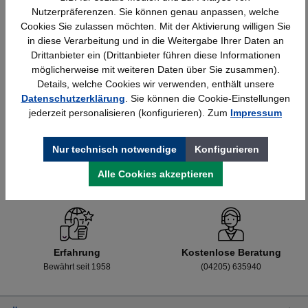
Nutzerpräferenzen. Sie können genau anpassen, welche
Cookies Sie zulassen möchten. Mit der Aktivierung willigen Sie
in diese Verarbeitung und in die Weitergabe Ihrer Daten an
Details
428,40 €*
Drittanbieter ein (Drittanbieter führen diese Informationen
möglicherweise mit weiteren Daten über Sie zusammen).
Details, welche Cookies wir verwenden, enthält unsere
Datenschutzerklärung
. Sie können die Cookie-Einstellungen
jederzeit personalisieren (konfigurieren). Zum
Impressum
Nur technisch notwendige
Konfigurieren
Alle Cookies akzeptieren
Schnelle Lieferung
Topmarken
Bundesweit
Faire Preise
Erfahrung
Kostenlose Beratung
Bewährt seit 1958
(04205) 635940