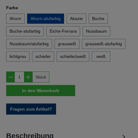
auswählen
Farbe
Ahorn
Ahorn-alufarbig
Akazie
Buche
Buche-alufarbig
Eiche-Ferrara
Nussbaum
Nussbaum/alufarbig
grauweiß
grauweiß-alufarbig
lichtgrau
schiefer
schiefer|weiß
weiß
Produkt Anzahl: Gib den gewünschten Wert e
Stück
In den Warenkorb
Fragen zum Artikel?
Beschreibung