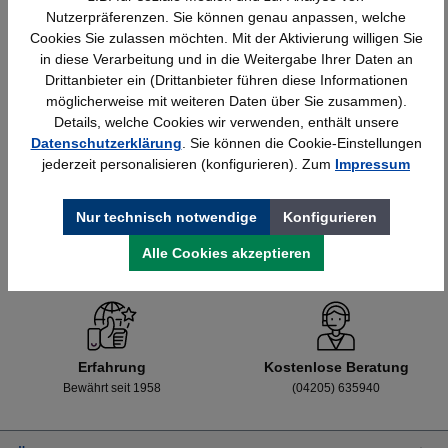
Nutzerpräferenzen. Sie können genau anpassen, welche
Cookies Sie zulassen möchten. Mit der Aktivierung willigen Sie
in diese Verarbeitung und in die Weitergabe Ihrer Daten an
Details
428,40 €*
Drittanbieter ein (Drittanbieter führen diese Informationen
möglicherweise mit weiteren Daten über Sie zusammen).
Details, welche Cookies wir verwenden, enthält unsere
Datenschutzerklärung
. Sie können die Cookie-Einstellungen
jederzeit personalisieren (konfigurieren). Zum
Impressum
Nur technisch notwendige
Konfigurieren
Alle Cookies akzeptieren
Schnelle Lieferung
Topmarken
Bundesweit
Faire Preise
Erfahrung
Kostenlose Beratung
Bewährt seit 1958
(04205) 635940