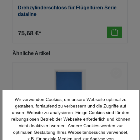
Drehzylinderschloss für Flügeltüren Serie
dataline
75,68 €*
Produktgalerie überspringen
Ähnliche Artikel
Wir verwenden Cookies, um unsere Webseite optimal zu
gestalten, fortlaufend zu verbessern und die Zugriffe auf
unsere Website zu analysieren. Einige Cookies sind für den
reibungslosen Betrieb der Webseite erforderlich und können
nicht deaktiviert werden. Andere Cookies werden zur
optimalen Gestaltung Ihres Webseitenbesuchs verwendet,
Stahl-Flügeltürenschrank Serie 950
z.B. für soziale Medien und zur Analyse von