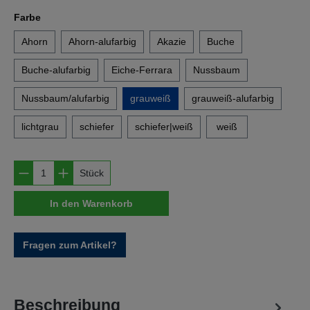
auswählen
Farbe
Ahorn
Ahorn-alufarbig
Akazie
Buche
Buche-alufarbig
Eiche-Ferrara
Nussbaum
Nussbaum/alufarbig
grauweiß
grauweiß-alufarbig
lichtgrau
schiefer
schiefer|weiß
weiß
Produkt Anzahl: Gib den gewünschten Wert e
Stück
In den Warenkorb
Fragen zum Artikel?
Beschreibung