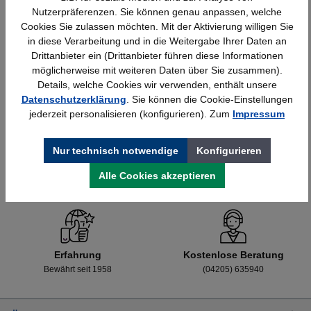
Nutzerpräferenzen. Sie können genau anpassen, welche
Cookies Sie zulassen möchten. Mit der Aktivierung willigen Sie
in diese Verarbeitung und in die Weitergabe Ihrer Daten an
Details
428,40 €*
Drittanbieter ein (Drittanbieter führen diese Informationen
möglicherweise mit weiteren Daten über Sie zusammen).
Details, welche Cookies wir verwenden, enthält unsere
Datenschutzerklärung
. Sie können die Cookie-Einstellungen
jederzeit personalisieren (konfigurieren). Zum
Impressum
Nur technisch notwendige
Konfigurieren
Alle Cookies akzeptieren
Schnelle Lieferung
Topmarken
Bundesweit
Faire Preise
Erfahrung
Kostenlose Beratung
Bewährt seit 1958
(04205) 635940