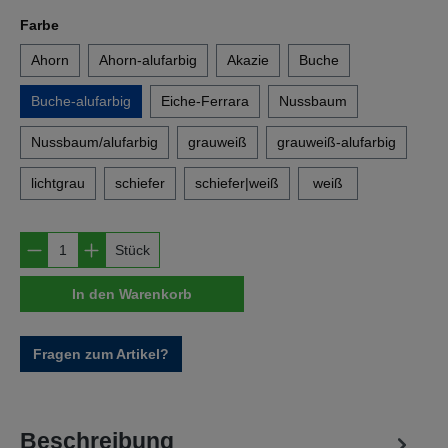
auswählen
Farbe
Ahorn
Ahorn-alufarbig
Akazie
Buche
Buche-alufarbig
Eiche-Ferrara
Nussbaum
Nussbaum/alufarbig
grauweiß
grauweiß-alufarbig
lichtgrau
schiefer
schiefer|weiß
weiß
Produkt Anzahl: Gib den gewünschten Wert e
Stück
In den Warenkorb
Fragen zum Artikel?
Beschreibung