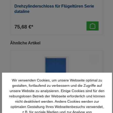
Drehzylinderschloss für Flügeltüren Serie
dataline
75,68 €*
Produktgalerie überspringen
Ähnliche Artikel
Wir verwenden Cookies, um unsere Webseite optimal zu
gestalten, fortlaufend zu verbessern und die Zugriffe auf
unsere Website zu analysieren. Einige Cookies sind für den
reibungslosen Betrieb der Webseite erforderlich und können
nicht deaktiviert werden. Andere Cookies werden zur
optimalen Gestaltung Ihres Webseitenbesuchs verwendet,
Stahl-Flügeltürenschrank Serie 950
z.B. für soziale Medien und zur Analyse von