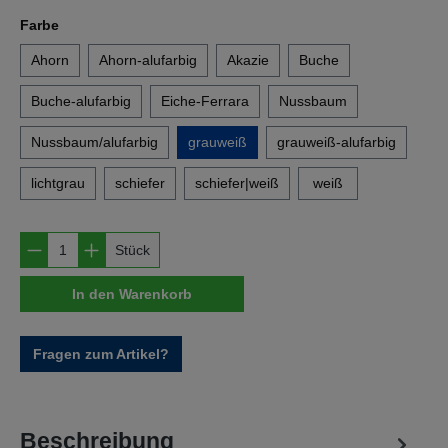
auswählen
Farbe
Ahorn
Ahorn-alufarbig
Akazie
Buche
Buche-alufarbig
Eiche-Ferrara
Nussbaum
Nussbaum/alufarbig
grauweiß
grauweiß-alufarbig
lichtgrau
schiefer
schiefer|weiß
weiß
Produkt Anzahl: Gib den gewünschten Wert e
Stück
In den Warenkorb
Fragen zum Artikel?
Beschreibung