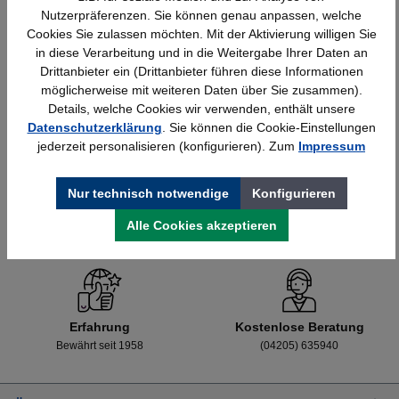
Nutzerpräferenzen. Sie können genau anpassen, welche
Cookies Sie zulassen möchten. Mit der Aktivierung willigen Sie
in diese Verarbeitung und in die Weitergabe Ihrer Daten an
Details
428,40 €*
Drittanbieter ein (Drittanbieter führen diese Informationen
möglicherweise mit weiteren Daten über Sie zusammen).
Details, welche Cookies wir verwenden, enthält unsere
Datenschutzerklärung
. Sie können die Cookie-Einstellungen
jederzeit personalisieren (konfigurieren). Zum
Impressum
Nur technisch notwendige
Konfigurieren
Alle Cookies akzeptieren
Schnelle Lieferung
Topmarken
Bundesweit
Faire Preise
Erfahrung
Kostenlose Beratung
Bewährt seit 1958
(04205) 635940