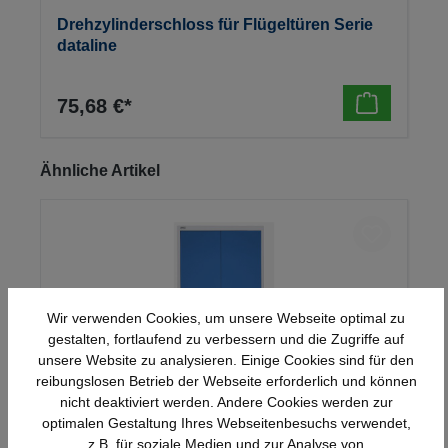
Drehzylinderschloss für Flügeltüren Serie
dataline
75,68 €*
Produktgalerie überspringen
Ähnliche Artikel
Wir verwenden Cookies, um unsere Webseite optimal zu
gestalten, fortlaufend zu verbessern und die Zugriffe auf
unsere Website zu analysieren. Einige Cookies sind für den
reibungslosen Betrieb der Webseite erforderlich und können
nicht deaktiviert werden. Andere Cookies werden zur
optimalen Gestaltung Ihres Webseitenbesuchs verwendet,
Stahl-Flügeltürenschrank Serie 950
z.B. für soziale Medien und zur Analyse von