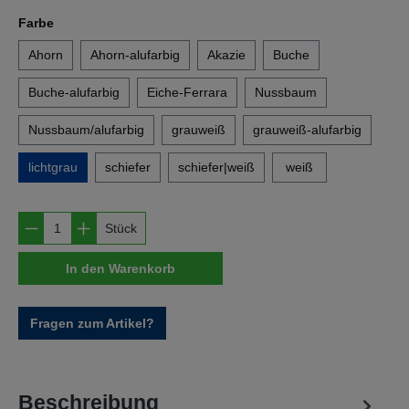
auswählen
Farbe
Ahorn
Ahorn-alufarbig
Akazie
Buche
Buche-alufarbig
Eiche-Ferrara
Nussbaum
Nussbaum/alufarbig
grauweiß
grauweiß-alufarbig
lichtgrau
schiefer
schiefer|weiß
weiß
Produkt Anzahl: Gib den gewünschten Wert e
Stück
In den Warenkorb
Fragen zum Artikel?
Beschreibung