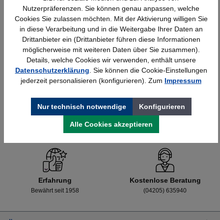
Nutzerpräferenzen. Sie können genau anpassen, welche
Cookies Sie zulassen möchten. Mit der Aktivierung willigen Sie
in diese Verarbeitung und in die Weitergabe Ihrer Daten an
Details
428,40 €*
Drittanbieter ein (Drittanbieter führen diese Informationen
möglicherweise mit weiteren Daten über Sie zusammen).
Details, welche Cookies wir verwenden, enthält unsere
Datenschutzerklärung
. Sie können die Cookie-Einstellungen
jederzeit personalisieren (konfigurieren). Zum
Impressum
Nur technisch notwendige
Konfigurieren
Alle Cookies akzeptieren
Schnelle Lieferung
Topmarken
Bundesweit
Faire Preise
Erfahrung
Kostenlose Beratung
Bewährt seit 1958
(04205) 635940