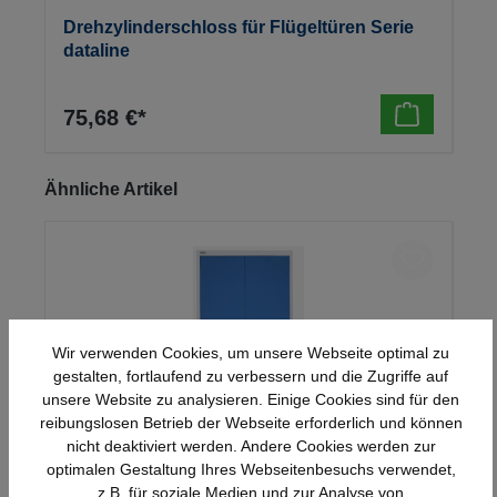
Drehzylinderschloss für Flügeltüren Serie
dataline
75,68 €*
Produktgalerie überspringen
Ähnliche Artikel
Wir verwenden Cookies, um unsere Webseite optimal zu
gestalten, fortlaufend zu verbessern und die Zugriffe auf
unsere Website zu analysieren. Einige Cookies sind für den
reibungslosen Betrieb der Webseite erforderlich und können
nicht deaktiviert werden. Andere Cookies werden zur
optimalen Gestaltung Ihres Webseitenbesuchs verwendet,
Stahl-Flügeltürenschrank Serie 950
z.B. für soziale Medien und zur Analyse von