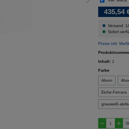
inkl. MwSt.
435,54 
Versand: 1
Sofort verfü
Preise inkl. MwS
Produktnumme
Inhalt:
1
auswähl
Farbe
Ahorn
Ahor
Eiche-Ferrara
grauweiß-alufa
Produkt A
S