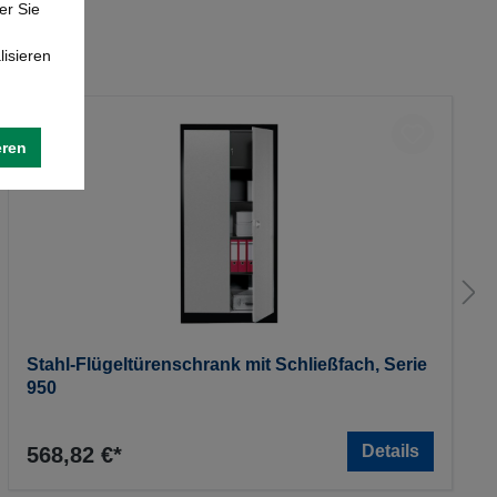
er Sie
lisieren
eren
Stahl-Flügeltürenschrank mit Schließfach, Serie
950
Details
568,82 €*