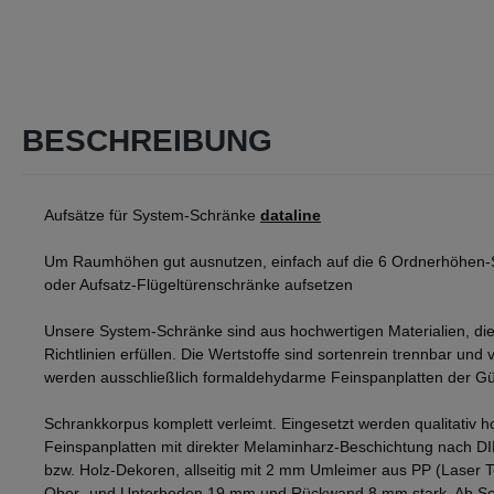
BESCHREIBUNG
Aufsätze für System-Schränke
dataline
Um Raumhöhen gut ausnutzen, einfach auf die 6 Ordnerhöhen-
oder Aufsatz-Flügeltürenschränke aufsetzen
Unsere System-Schränke sind aus hochwertigen Materialien, die
Richtlinien erfüllen. Die Wertstoffe sind sortenrein trennbar und v
werden ausschließlich formaldehydarme Feinspanplatten der Gü
Schrankkorpus komplett verleimt. Eingesetzt werden qualitativ h
Feinspanplatten mit direkter Melaminharz-Beschichtung nach D
bzw. Holz-Dekoren, allseitig mit 2 mm Umleimer aus PP (Laser 
Ober- und Unterboden 19 mm und Rückwand 8 mm stark. Ab Sch