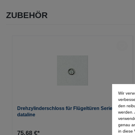
ZUBEHÖR
Produktgalerie überspringen
Wir verw
verbesse
den reib
Drehzylinderschloss für Flügeltüren Serie
werden. 
dataline
verwende
genau an
in diese
75,68 €*