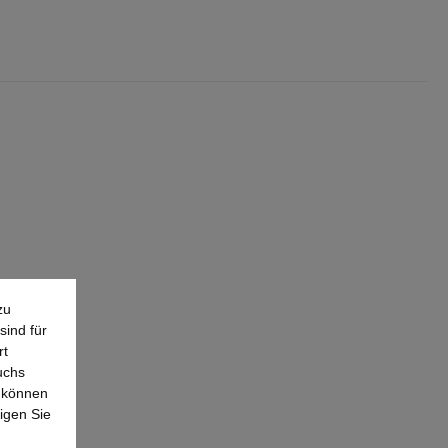
zu
sind für
rt
uchs
e können
igen Sie