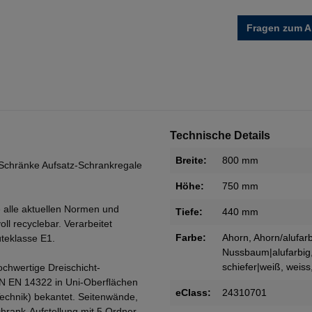
Fragen zum Ar
Technische Details
Breite:
800 mm
Schränke Aufsatz-Schrankregale
Höhe:
750 mm
 alle aktuellen Normen und
Tiefe:
440 mm
oll recyclebar. Verarbeitet
Farbe:
Ahorn
, Ahorn/alufar
teklasse E1.
Nussbaum|alufarbig
schiefer|weiß
, weiss
ochwertige Dreischicht-
IN EN 14322 in Uni-Oberflächen
eClass:
24310701
Technik) bekantet. Seitenwände,
rank-Aufstellung mit 5 Ordner-