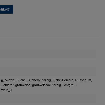
tikel?
big
, Akazie
, Buche
, Buche/alufarbig
, Eiche-Ferrara
, Nussbaum
,
, Schiefer
, grauweiss
, grauweiss/alufarbig
, lichtgrau
,
, weiß_1