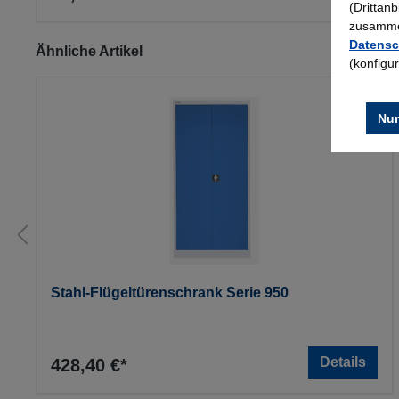
(Drittan
zusammen
Datensc
Produktgalerie überspringen
Ähnliche Artikel
(konfigu
Nur
Stahl-Flügeltürenschrank Serie 950
Details
428,40 €*