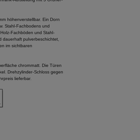
mm höhenverstellbar. Ein Dorn
zw. Stahl-Fachbodens und
. Holz-Fachböden und Stahl-
 dauerhaft pulverbeschichtet,
en im sichtbaren
Oberfläche chrommatt. Die Türen
nkel. Drehzylinder-Schloss gegen
preis lieferbar.