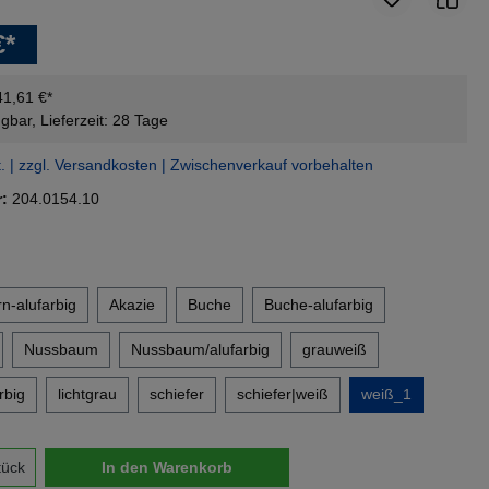
€*
41,61 €*
gbar, Lieferzeit: 28 Tage
t. | zzgl. Versandkosten | Zwischenverkauf vorbehalten
r:
204.0154.10
en
n-alufarbig
Akazie
Buche
Buche-alufarbig
Nussbaum
Nussbaum/alufarbig
grauweiß
rbig
lichtgrau
schiefer
schiefer|weiß
weiß_1
nzahl: Gib den gewünschten Wert ein oder 
tück
In den Warenkorb