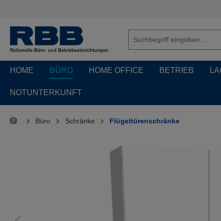
springen
Zur Hauptnavigation springen
HOME
BÜRO
HOME OFFICE
BETRIEB
LA
NOTUNTERKUNFT
Büro
Schränke
Flügeltürenschränke
Bildergalerie überspringen