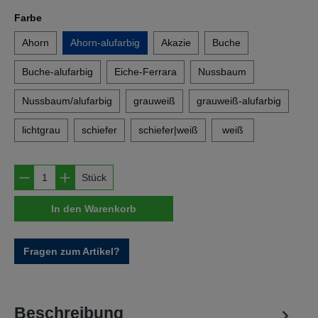
auswählen
Farbe
Ahorn
Ahorn-alufarbig
Akazie
Buche
Buche-alufarbig
Eiche-Ferrara
Nussbaum
Nussbaum/alufarbig
grauweiß
grauweiß-alufarbig
lichtgrau
schiefer
schiefer|weiß
weiß
Produkt Anzahl: Gib den gewünschten Wert e
Stück
In den Warenkorb
Fragen zum Artikel?
Beschreibung