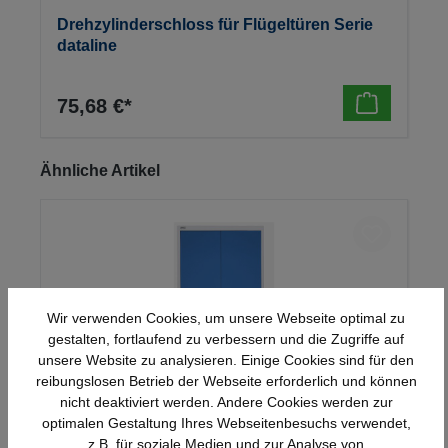
Drehzylinderschloss für Flügeltüren Serie
dataline
75,68 €*
Produktgalerie überspringen
Ähnliche Artikel
Wir verwenden Cookies, um unsere Webseite optimal zu
gestalten, fortlaufend zu verbessern und die Zugriffe auf
unsere Website zu analysieren. Einige Cookies sind für den
reibungslosen Betrieb der Webseite erforderlich und können
nicht deaktiviert werden. Andere Cookies werden zur
optimalen Gestaltung Ihres Webseitenbesuchs verwendet,
Stahl-Flügeltürenschrank Serie 950
z.B. für soziale Medien und zur Analyse von