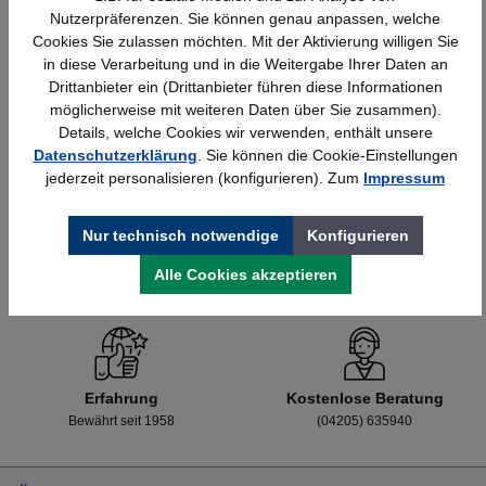
Nutzerpräferenzen. Sie können genau anpassen, welche
Cookies Sie zulassen möchten. Mit der Aktivierung willigen Sie
in diese Verarbeitung und in die Weitergabe Ihrer Daten an
Details
428,40 €*
Drittanbieter ein (Drittanbieter führen diese Informationen
möglicherweise mit weiteren Daten über Sie zusammen).
Details, welche Cookies wir verwenden, enthält unsere
Datenschutzerklärung
. Sie können die Cookie-Einstellungen
jederzeit personalisieren (konfigurieren). Zum
Impressum
Nur technisch notwendige
Konfigurieren
Alle Cookies akzeptieren
Schnelle Lieferung
Topmarken
Bundesweit
Faire Preise
Erfahrung
Kostenlose Beratung
Bewährt seit 1958
(04205) 635940