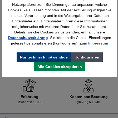
Nutzerpräferenzen. Sie können genau anpassen, welche
Cookies Sie zulassen möchten. Mit der Aktivierung willigen Sie
in diese Verarbeitung und in die Weitergabe Ihrer Daten an
Details
428,40 €*
Drittanbieter ein (Drittanbieter führen diese Informationen
möglicherweise mit weiteren Daten über Sie zusammen).
Details, welche Cookies wir verwenden, enthält unsere
Datenschutzerklärung
. Sie können die Cookie-Einstellungen
jederzeit personalisieren (konfigurieren). Zum
Impressum
Nur technisch notwendige
Konfigurieren
Alle Cookies akzeptieren
Schnelle Lieferung
Topmarken
Bundesweit
Faire Preise
Erfahrung
Kostenlose Beratung
Bewährt seit 1958
(04205) 635940