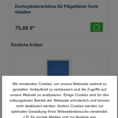
Drehzylinderschloss für Flügeltüren Serie
dataline
75,68 €*
Produktgalerie überspringen
Ähnliche Artikel
Wir verwenden Cookies, um unsere Webseite optimal zu
gestalten, fortlaufend zu verbessern und die Zugriffe auf
unsere Website zu analysieren. Einige Cookies sind für den
reibungslosen Betrieb der Webseite erforderlich und können
nicht deaktiviert werden. Andere Cookies werden zur
optimalen Gestaltung Ihres Webseitenbesuchs verwendet,
Stahl-Flügeltürenschrank Serie 950
z.B. für soziale Medien und zur Analyse von