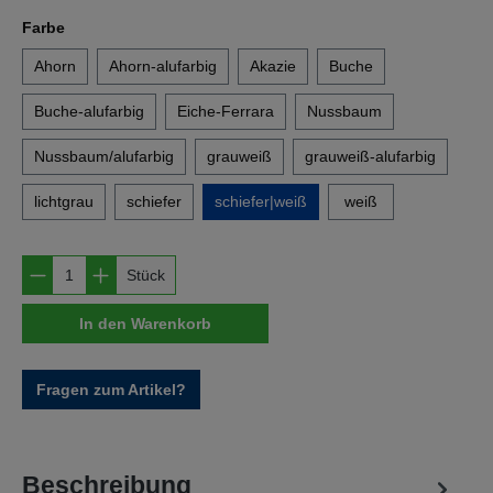
auswählen
Farbe
Ahorn
Ahorn-alufarbig
Akazie
Buche
Buche-alufarbig
Eiche-Ferrara
Nussbaum
Nussbaum/alufarbig
grauweiß
grauweiß-alufarbig
lichtgrau
schiefer
schiefer|weiß
weiß
Produkt Anzahl: Gib den gewünschten Wert e
Stück
In den Warenkorb
Fragen zum Artikel?
Beschreibung