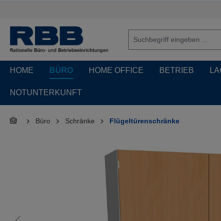
springen
Zur Hauptnavigation springen
HOME
BÜRO
HOME OFFICE
BETRIEB
LA
NOTUNTERKUNFT
Büro
Schränke
Flügeltürenschränke
Bildergalerie überspringen