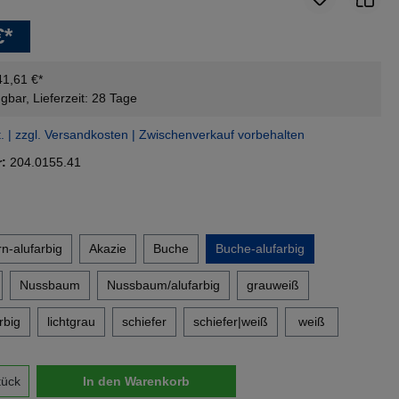
€*
41,61 €*
gbar, Lieferzeit: 28 Tage
t. | zzgl. Versandkosten | Zwischenverkauf vorbehalten
r:
204.0155.41
en
n-alufarbig
Akazie
Buche
Buche-alufarbig
Nussbaum
Nussbaum/alufarbig
grauweiß
rbig
lichtgrau
schiefer
schiefer|weiß
weiß
nzahl: Gib den gewünschten Wert ein oder 
tück
In den Warenkorb