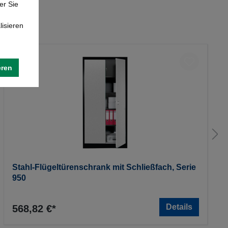
er Sie
lisieren
eren
Stahl-Flügeltürenschrank mit Schließfach, Serie
950
Details
568,82 €*