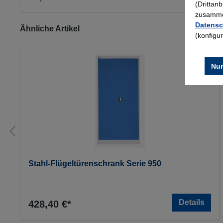
(Drittan
zusammen
Datensc
Produktgalerie überspringen
Ähnliche Artikel
(konfigu
Nur
Stahl-Flügeltürenschrank Serie 950
Details
428,40 €*