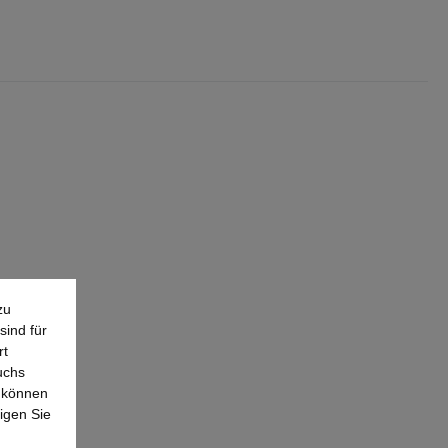
zu
sind für
rt
uchs
e können
igen Sie