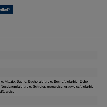
tikel?
big
, Akazie
, Buche
, Buche-alufarbig
, Buche/alufarbig
, Eiche-
, Nussbaum|alufarbig
, Schiefer
, grauweiss
, grauweiss/alufarbig
,
eiß
, weiss