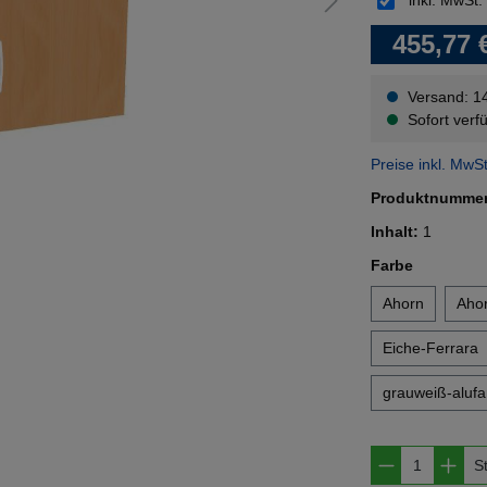
inkl. MwSt.
455,77 
Versand: 1
Sofort verfü
Preise inkl. MwS
Produktnumme
Inhalt:
1
auswähl
Farbe
Ahorn
Ahor
Eiche-Ferrara
grauweiß-alufa
Produkt A
S