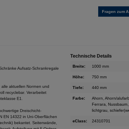
Fragen zum Ar
Technische Details
Breite:
1000 mm
Schränke Aufsatz-Schrankregale
Höhe:
750 mm
 alle aktuellen Normen und
Tiefe:
440 mm
oll recyclebar. Verarbeitet
Farbe:
Ahorn
, Ahorn/alufar
teklasse E1.
Ferrara
, Nussbaum
lichtgrau
, schiefer|w
ochwertige Dreischicht-
IN EN 14322 in Uni-Oberflächen
eClass:
24310701
Technik) bekantet. Seitenwände,
rank-Aufstellung mit 5 Ordner-