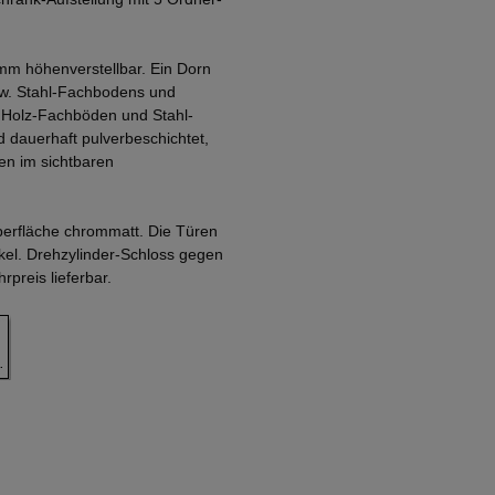
mm höhenverstellbar. Ein Dorn
zw. Stahl-Fachbodens und
. Holz-Fachböden und Stahl-
 dauerhaft pulverbeschichtet,
en im sichtbaren
Oberfläche chrommatt. Die Türen
nkel. Drehzylinder-Schloss gegen
preis lieferbar.