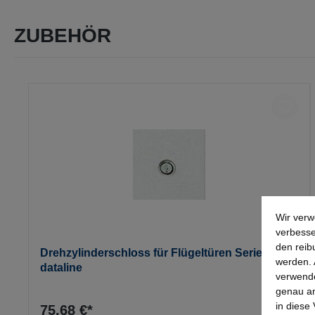
ZUBEHÖR
Produktgalerie überspringen
Wir verw
verbesse
den reib
Drehzylinderschloss für Flügeltüren Serie
werden. 
dataline
verwende
genau an
in diese
75,68 €*