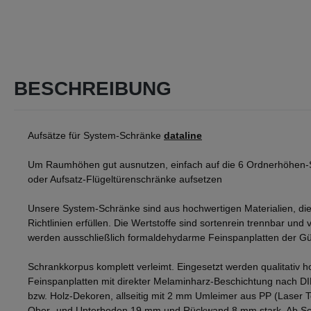
BESCHREIBUNG
Aufsätze für System-Schränke
dataline
Um Raumhöhen gut ausnutzen, einfach auf die 6 Ordnerhöhen-
oder Aufsatz-Flügeltürenschränke aufsetzen
Unsere System-Schränke sind aus hochwertigen Materialien, die
Richtlinien erfüllen. Die Wertstoffe sind sortenrein trennbar und v
werden ausschließlich formaldehydarme Feinspanplatten der Gü
Schrankkorpus komplett verleimt. Eingesetzt werden qualitativ h
Feinspanplatten mit direkter Melaminharz-Beschichtung nach D
bzw. Holz-Dekoren, allseitig mit 2 mm Umleimer aus PP (Laser 
Ober- und Unterboden 19 mm und Rückwand 8 mm stark. Ab Sch