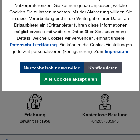
Nutzerpräferenzen. Sie können genau anpassen, welche
Cookies Sie zulassen möchten. Mit der Aktivierung willigen Sie
in diese Verarbeitung und in die Weitergabe Ihrer Daten an
Details
428,40 €*
Drittanbieter ein (Drittanbieter führen diese Informationen
möglicherweise mit weiteren Daten über Sie zusammen).
Details, welche Cookies wir verwenden, enthält unsere
Datenschutzerklärung
. Sie können die Cookie-Einstellungen
jederzeit personalisieren (konfigurieren). Zum
Impressum
Nur technisch notwendige
Konfigurieren
Alle Cookies akzeptieren
Schnelle Lieferung
Topmarken
Bundesweit
Faire Preise
Erfahrung
Kostenlose Beratung
Bewährt seit 1958
(04205) 635940