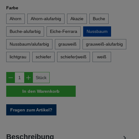
auswählen
Farbe
Ahorn
Ahorn-alufarbig
Akazie
Buche
Buche-alufarbig
Eiche-Ferrara
Nussbaum
Nussbaum/alufarbig
grauweiß
grauweiß-alufarbig
lichtgrau
schiefer
schiefer|weiß
weiß
Produkt Anzahl: Gib den gewünschten Wert e
Stück
In den Warenkorb
Fragen zum Artikel?
Beschreibung