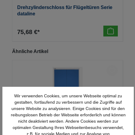
Drehzylinderschloss für Flügeltüren Serie
dataline
75,68 €*
Produktgalerie überspringen
Ähnliche Artikel
Wir verwenden Cookies, um unsere Webseite optimal zu
gestalten, fortlaufend zu verbessern und die Zugriffe auf
unsere Website zu analysieren. Einige Cookies sind für den
reibungslosen Betrieb der Webseite erforderlich und können
nicht deaktiviert werden. Andere Cookies werden zur
optimalen Gestaltung Ihres Webseitenbesuchs verwendet,
Stahl-Flügeltürenschrank Serie 950
z.B. für soziale Medien und zur Analyse von