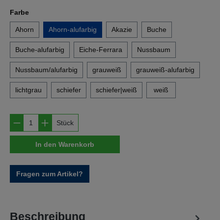
auswählen
Farbe
Ahorn
Ahorn-alufarbig
Akazie
Buche
Buche-alufarbig
Eiche-Ferrara
Nussbaum
Nussbaum/alufarbig
grauweiß
grauweiß-alufarbig
lichtgrau
schiefer
schiefer|weiß
weiß
Produkt Anzahl: Gib den gewünschten Wert e
Stück
In den Warenkorb
Fragen zum Artikel?
Beschreibung