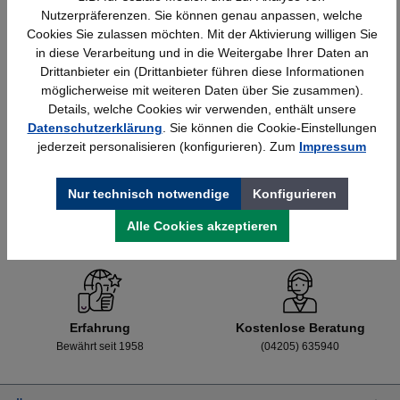
Nutzerpräferenzen. Sie können genau anpassen, welche
Cookies Sie zulassen möchten. Mit der Aktivierung willigen Sie
in diese Verarbeitung und in die Weitergabe Ihrer Daten an
Details
428,40 €*
Drittanbieter ein (Drittanbieter führen diese Informationen
möglicherweise mit weiteren Daten über Sie zusammen).
Details, welche Cookies wir verwenden, enthält unsere
Datenschutzerklärung
. Sie können die Cookie-Einstellungen
jederzeit personalisieren (konfigurieren). Zum
Impressum
Nur technisch notwendige
Konfigurieren
Alle Cookies akzeptieren
Schnelle Lieferung
Topmarken
Bundesweit
Faire Preise
Erfahrung
Kostenlose Beratung
Bewährt seit 1958
(04205) 635940