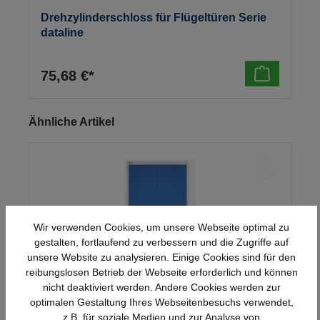
Drehzylinderschloss für Flügeltüren Serie
dataline
75,68 €*
Produktgalerie überspringen
Ähnliche Artikel
Wir verwenden Cookies, um unsere Webseite optimal zu
gestalten, fortlaufend zu verbessern und die Zugriffe auf
unsere Website zu analysieren. Einige Cookies sind für den
reibungslosen Betrieb der Webseite erforderlich und können
nicht deaktiviert werden. Andere Cookies werden zur
optimalen Gestaltung Ihres Webseitenbesuchs verwendet,
Stahl-Flügeltürenschrank Serie 950
z.B. für soziale Medien und zur Analyse von