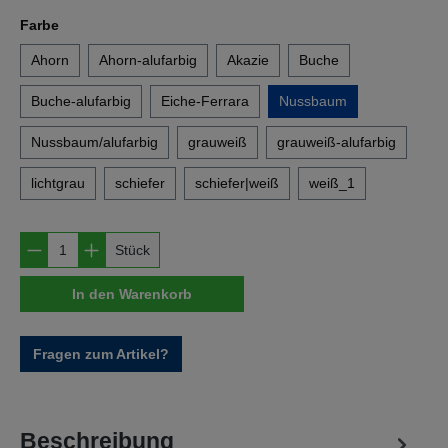
auswählen
Farbe
Ahorn
Ahorn-alufarbig
Akazie
Buche
Buche-alufarbig
Eiche-Ferrara
Nussbaum
Nussbaum/alufarbig
grauweiß
grauweiß-alufarbig
lichtgrau
schiefer
schiefer|weiß
weiß_1
Produkt Anzahl: Gib den gewünschten Wert e
Stück
In den Warenkorb
Fragen zum Artikel?
Beschreibung