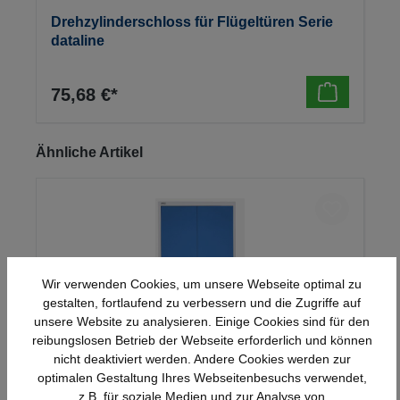
Drehzylinderschloss für Flügeltüren Serie
dataline
75,68 €*
Produktgalerie überspringen
Ähnliche Artikel
Wir verwenden Cookies, um unsere Webseite optimal zu
gestalten, fortlaufend zu verbessern und die Zugriffe auf
unsere Website zu analysieren. Einige Cookies sind für den
reibungslosen Betrieb der Webseite erforderlich und können
nicht deaktiviert werden. Andere Cookies werden zur
optimalen Gestaltung Ihres Webseitenbesuchs verwendet,
Stahl-Flügeltürenschrank Serie 950
z.B. für soziale Medien und zur Analyse von