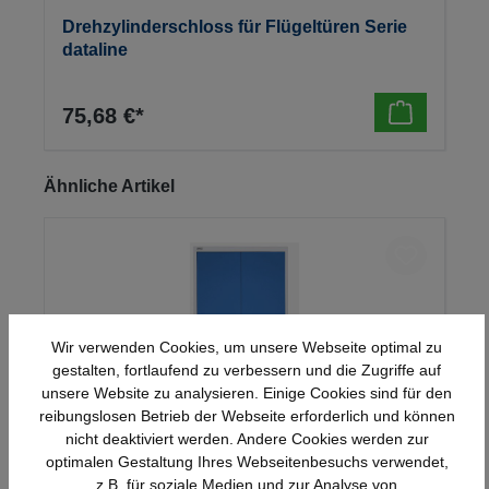
Drehzylinderschloss für Flügeltüren Serie
dataline
75,68 €*
Produktgalerie überspringen
Ähnliche Artikel
Wir verwenden Cookies, um unsere Webseite optimal zu
gestalten, fortlaufend zu verbessern und die Zugriffe auf
unsere Website zu analysieren. Einige Cookies sind für den
reibungslosen Betrieb der Webseite erforderlich und können
nicht deaktiviert werden. Andere Cookies werden zur
optimalen Gestaltung Ihres Webseitenbesuchs verwendet,
Stahl-Flügeltürenschrank Serie 950
z.B. für soziale Medien und zur Analyse von