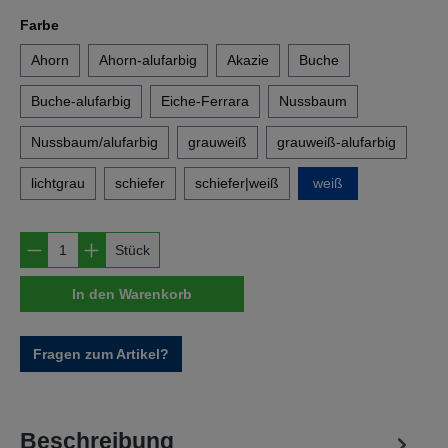
auswählen
Farbe
Ahorn
Ahorn-alufarbig
Akazie
Buche
Buche-alufarbig
Eiche-Ferrara
Nussbaum
Nussbaum/alufarbig
grauweiß
grauweiß-alufarbig
lichtgrau
schiefer
schiefer|weiß
weiß
Produkt Anzahl: Gib den gewünschten Wert e
Stück
In den Warenkorb
Fragen zum Artikel?
Beschreibung