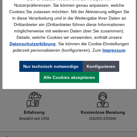
Nutzerpräferenzen. Sie können genau anpassen, welche
Cookies Sie zulassen möchten. Mit der Aktivierung willigen Sie
in diese Verarbeitung und in die Weitergabe Ihrer Daten an
Details
428,40 €*
Drittanbieter ein (Drittanbieter führen diese Informationen
möglicherweise mit weiteren Daten über Sie zusammen).
Details, welche Cookies wir verwenden, enthält unsere
Datenschutzerklärung
. Sie können die Cookie-Einstellungen
jederzeit personalisieren (konfigurieren). Zum
Impressum
Nur technisch notwendige
Konfigurieren
Alle Cookies akzeptieren
Schnelle Lieferung
Topmarken
Bundesweit
Faire Preise
Erfahrung
Kostenlose Beratung
Bewährt seit 1958
(04205) 635940