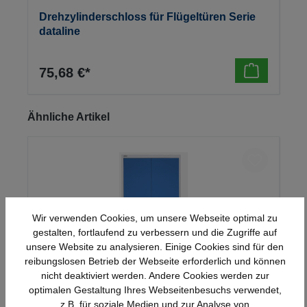
Drehzylinderschloss für Flügeltüren Serie
dataline
75,68 €*
Produktgalerie überspringen
Ähnliche Artikel
Wir verwenden Cookies, um unsere Webseite optimal zu
gestalten, fortlaufend zu verbessern und die Zugriffe auf
unsere Website zu analysieren. Einige Cookies sind für den
reibungslosen Betrieb der Webseite erforderlich und können
nicht deaktiviert werden. Andere Cookies werden zur
optimalen Gestaltung Ihres Webseitenbesuchs verwendet,
Stahl-Flügeltürenschrank Serie 950
z.B. für soziale Medien und zur Analyse von