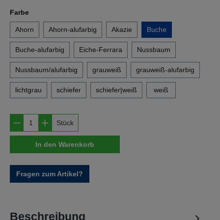
auswählen
Farbe
Ahorn
Ahorn-alufarbig
Akazie
Buche
Buche-alufarbig
Eiche-Ferrara
Nussbaum
Nussbaum/alufarbig
grauweiß
grauweiß-alufarbig
lichtgrau
schiefer
schiefer|weiß
weiß
Produkt Anzahl: Gib den gewünschten Wert e
Stück
In den Warenkorb
Fragen zum Artikel?
Beschreibung