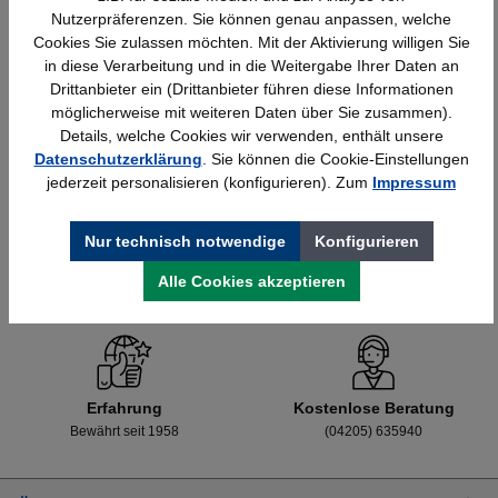
Nutzerpräferenzen. Sie können genau anpassen, welche
Cookies Sie zulassen möchten. Mit der Aktivierung willigen Sie
in diese Verarbeitung und in die Weitergabe Ihrer Daten an
Details
428,40 €*
Drittanbieter ein (Drittanbieter führen diese Informationen
möglicherweise mit weiteren Daten über Sie zusammen).
Details, welche Cookies wir verwenden, enthält unsere
Datenschutzerklärung
. Sie können die Cookie-Einstellungen
jederzeit personalisieren (konfigurieren). Zum
Impressum
Nur technisch notwendige
Konfigurieren
Alle Cookies akzeptieren
Schnelle Lieferung
Topmarken
Bundesweit
Faire Preise
Erfahrung
Kostenlose Beratung
Bewährt seit 1958
(04205) 635940