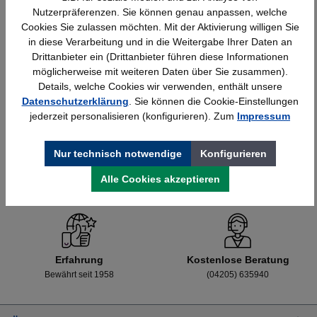
Nutzerpräferenzen. Sie können genau anpassen, welche
Cookies Sie zulassen möchten. Mit der Aktivierung willigen Sie
in diese Verarbeitung und in die Weitergabe Ihrer Daten an
Details
428,40 €*
Drittanbieter ein (Drittanbieter führen diese Informationen
möglicherweise mit weiteren Daten über Sie zusammen).
Details, welche Cookies wir verwenden, enthält unsere
Datenschutzerklärung
. Sie können die Cookie-Einstellungen
jederzeit personalisieren (konfigurieren). Zum
Impressum
Nur technisch notwendige
Konfigurieren
Alle Cookies akzeptieren
Schnelle Lieferung
Topmarken
Bundesweit
Faire Preise
Erfahrung
Kostenlose Beratung
Bewährt seit 1958
(04205) 635940