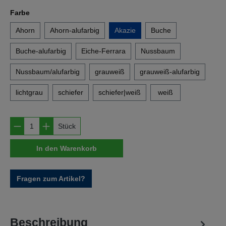
auswählen
Farbe
Ahorn
Ahorn-alufarbig
Akazie
Buche
Buche-alufarbig
Eiche-Ferrara
Nussbaum
Nussbaum/alufarbig
grauweiß
grauweiß-alufarbig
lichtgrau
schiefer
schiefer|weiß
weiß
Produkt Anzahl: Gib den gewünschten Wert e
Stück
In den Warenkorb
Fragen zum Artikel?
Beschreibung