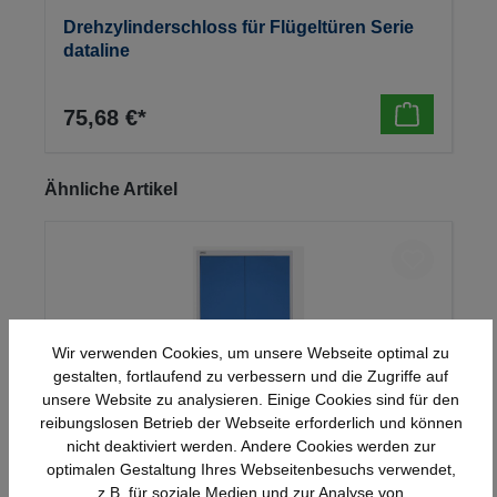
Drehzylinderschloss für Flügeltüren Serie
dataline
75,68 €*
Produktgalerie überspringen
Ähnliche Artikel
Wir verwenden Cookies, um unsere Webseite optimal zu
gestalten, fortlaufend zu verbessern und die Zugriffe auf
unsere Website zu analysieren. Einige Cookies sind für den
reibungslosen Betrieb der Webseite erforderlich und können
nicht deaktiviert werden. Andere Cookies werden zur
optimalen Gestaltung Ihres Webseitenbesuchs verwendet,
Stahl-Flügeltürenschrank Serie 950
z.B. für soziale Medien und zur Analyse von