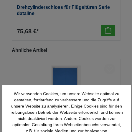
Drehzylinderschloss für Flügeltüren Serie
dataline
75,68 €*
Produktgalerie überspringen
Ähnliche Artikel
Wir verwenden Cookies, um unsere Webseite optimal zu
gestalten, fortlaufend zu verbessern und die Zugriffe auf
unsere Website zu analysieren. Einige Cookies sind für den
reibungslosen Betrieb der Webseite erforderlich und können
nicht deaktiviert werden. Andere Cookies werden zur
optimalen Gestaltung Ihres Webseitenbesuchs verwendet,
Stahl-Flügeltürenschrank Serie 950
z.B. für soziale Medien und zur Analyse von