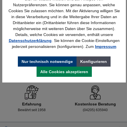
Nutzerpräferenzen. Sie können genau anpassen, welche
Cookies Sie zulassen möchten. Mit der Aktivierung willigen Sie
in diese Verarbeitung und in die Weitergabe Ihrer Daten an
Details
428,40 €*
Drittanbieter ein (Drittanbieter führen diese Informationen
möglicherweise mit weiteren Daten über Sie zusammen).
Details, welche Cookies wir verwenden, enthält unsere
Datenschutzerklärung
. Sie können die Cookie-Einstellungen
jederzeit personalisieren (konfigurieren). Zum
Impressum
Nur technisch notwendige
Konfigurieren
Alle Cookies akzeptieren
Schnelle Lieferung
Topmarken
Bundesweit
Faire Preise
Erfahrung
Kostenlose Beratung
Bewährt seit 1958
(04205) 635940