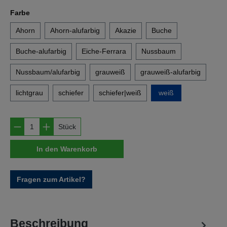
auswählen
Farbe
Ahorn
Ahorn-alufarbig
Akazie
Buche
Buche-alufarbig
Eiche-Ferrara
Nussbaum
Nussbaum/alufarbig
grauweiß
grauweiß-alufarbig
lichtgrau
schiefer
schiefer|weiß
weiß
Produkt Anzahl: Gib den gewünschten Wert e
Stück
In den Warenkorb
Fragen zum Artikel?
Beschreibung