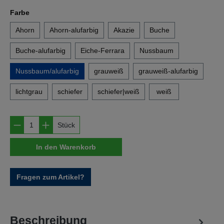
auswählen
Farbe
Ahorn
Ahorn-alufarbig
Akazie
Buche
Buche-alufarbig
Eiche-Ferrara
Nussbaum
Nussbaum/alufarbig
grauweiß
grauweiß-alufarbig
lichtgrau
schiefer
schiefer|weiß
weiß
Produkt Anzahl: Gib den gewünschten Wert e
Stück
In den Warenkorb
Fragen zum Artikel?
Beschreibung