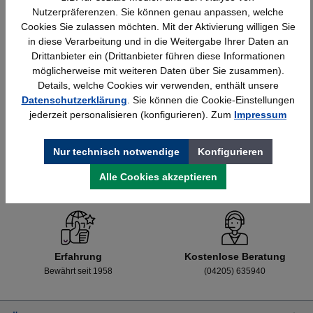
Nutzerpräferenzen. Sie können genau anpassen, welche
Cookies Sie zulassen möchten. Mit der Aktivierung willigen Sie
in diese Verarbeitung und in die Weitergabe Ihrer Daten an
Details
428,40 €*
Drittanbieter ein (Drittanbieter führen diese Informationen
möglicherweise mit weiteren Daten über Sie zusammen).
Details, welche Cookies wir verwenden, enthält unsere
Datenschutzerklärung
. Sie können die Cookie-Einstellungen
jederzeit personalisieren (konfigurieren). Zum
Impressum
Nur technisch notwendige
Konfigurieren
Alle Cookies akzeptieren
Schnelle Lieferung
Topmarken
Bundesweit
Faire Preise
Erfahrung
Kostenlose Beratung
Bewährt seit 1958
(04205) 635940