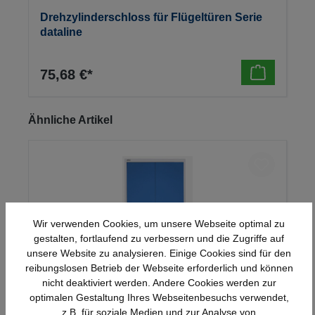
Drehzylinderschloss für Flügeltüren Serie
dataline
75,68 €*
Produktgalerie überspringen
Ähnliche Artikel
Wir verwenden Cookies, um unsere Webseite optimal zu
gestalten, fortlaufend zu verbessern und die Zugriffe auf
unsere Website zu analysieren. Einige Cookies sind für den
reibungslosen Betrieb der Webseite erforderlich und können
nicht deaktiviert werden. Andere Cookies werden zur
optimalen Gestaltung Ihres Webseitenbesuchs verwendet,
Stahl-Flügeltürenschrank Serie 950
z.B. für soziale Medien und zur Analyse von