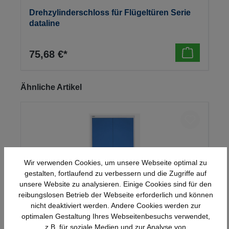
Drehzylinderschloss für Flügeltüren Serie
dataline
75,68 €*
Produktgalerie überspringen
Ähnliche Artikel
Wir verwenden Cookies, um unsere Webseite optimal zu
gestalten, fortlaufend zu verbessern und die Zugriffe auf
unsere Website zu analysieren. Einige Cookies sind für den
reibungslosen Betrieb der Webseite erforderlich und können
nicht deaktiviert werden. Andere Cookies werden zur
optimalen Gestaltung Ihres Webseitenbesuchs verwendet,
Stahl-Flügeltürenschrank Serie 950
z.B. für soziale Medien und zur Analyse von