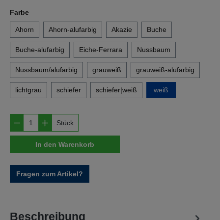
auswählen
Farbe
Ahorn
Ahorn-alufarbig
Akazie
Buche
Buche-alufarbig
Eiche-Ferrara
Nussbaum
Nussbaum/alufarbig
grauweiß
grauweiß-alufarbig
lichtgrau
schiefer
schiefer|weiß
weiß
Produkt Anzahl: Gib den gewünschten Wert e
Stück
In den Warenkorb
Fragen zum Artikel?
Beschreibung