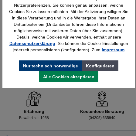
Nutzerpräferenzen. Sie können genau anpassen, welche
Cookies Sie zulassen möchten. Mit der Aktivierung willigen Sie
in diese Verarbeitung und in die Weitergabe Ihrer Daten an
Details
428,40 €*
Drittanbieter ein (Drittanbieter führen diese Informationen
möglicherweise mit weiteren Daten über Sie zusammen).
Details, welche Cookies wir verwenden, enthält unsere
Datenschutzerklärung
. Sie können die Cookie-Einstellungen
jederzeit personalisieren (konfigurieren). Zum
Impressum
Nur technisch notwendige
Konfigurieren
Alle Cookies akzeptieren
Schnelle Lieferung
Topmarken
Bundesweit
Faire Preise
Erfahrung
Kostenlose Beratung
Bewährt seit 1958
(04205) 635940