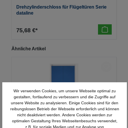
Drehzylinderschloss für Flügeltüren Serie
dataline
75,68 €*
Produktgalerie überspringen
Ähnliche Artikel
Wir verwenden Cookies, um unsere Webseite optimal zu
gestalten, fortlaufend zu verbessern und die Zugriffe auf
unsere Website zu analysieren. Einige Cookies sind für den
reibungslosen Betrieb der Webseite erforderlich und können
nicht deaktiviert werden. Andere Cookies werden zur
optimalen Gestaltung Ihres Webseitenbesuchs verwendet,
Stahl-Flügeltürenschrank Serie 950
z.B. für soziale Medien und zur Analyse von