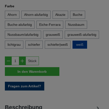
auswählen
Farbe
Ahorn
Ahorn-alufarbig
Akazie
Buche
Buche-alufarbig
Eiche-Ferrara
Nussbaum
Nussbaum/alufarbig
grauweiß
grauweiß-alufarbig
lichtgrau
schiefer
schiefer|weiß
weiß
Produkt Anzahl: Gib den gewünschten Wert e
Stück
In den Warenkorb
Fragen zum Artikel?
Beschreibung