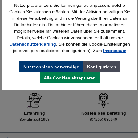
Nutzerpräferenzen. Sie können genau anpassen, welche
Cookies Sie zulassen möchten. Mit der Aktivierung willigen Sie
in diese Verarbeitung und in die Weitergabe Ihrer Daten an
Details
428,40 €*
Drittanbieter ein (Drittanbieter führen diese Informationen
möglicherweise mit weiteren Daten über Sie zusammen).
Details, welche Cookies wir verwenden, enthält unsere
Datenschutzerklärung
. Sie können die Cookie-Einstellungen
jederzeit personalisieren (konfigurieren). Zum
Impressum
Nur technisch notwendige
Konfigurieren
Alle Cookies akzeptieren
Schnelle Lieferung
Topmarken
Bundesweit
Faire Preise
Erfahrung
Kostenlose Beratung
Bewährt seit 1958
(04205) 635940