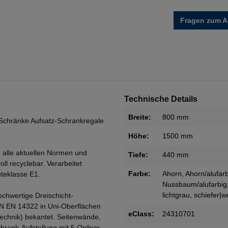
Fragen zum Ar
Technische Details
Breite:
800 mm
Schränke Aufsatz-Schrankregale
Höhe:
1500 mm
 alle aktuellen Normen und
Tiefe:
440 mm
oll recyclebar. Verarbeitet
Farbe:
Ahorn
, Ahorn/alufar
teklasse E1.
Nussbaum/alufarbig
lichtgrau
, schiefer|w
ochwertige Dreischicht-
IN EN 14322 in Uni-Oberflächen
eClass:
24310701
Technik) bekantet. Seitenwände,
rank-Aufstellung mit 5 Ordner-