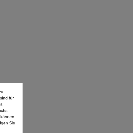
zu
sind für
rt
uchs
e können
igen Sie