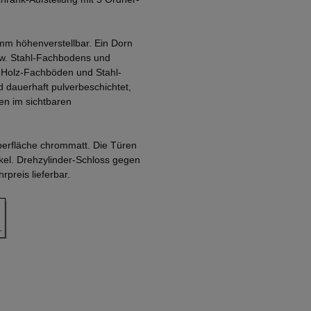
mm höhenverstellbar. Ein Dorn
zw. Stahl-Fachbodens und
. Holz-Fachböden und Stahl-
 dauerhaft pulverbeschichtet,
en im sichtbaren
Oberfläche chrommatt. Die Türen
nkel. Drehzylinder-Schloss gegen
preis lieferbar.