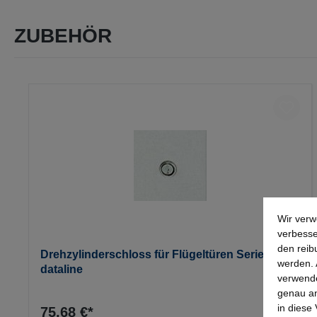
ZUBEHÖR
Produktgalerie überspringen
Wir verw
verbesse
den reib
Drehzylinderschloss für Flügeltüren Serie
werden. 
dataline
verwende
genau an
in diese
75,68 €*