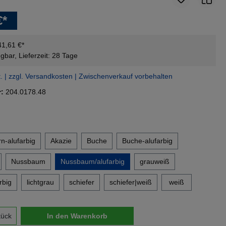
€*
41,61 €*
gbar, Lieferzeit: 28 Tage
t. | zzgl. Versandkosten | Zwischenverkauf vorbehalten
r:
204.0178.48
en
n-alufarbig
Akazie
Buche
Buche-alufarbig
Nussbaum
Nussbaum/alufarbig
grauweiß
rbig
lichtgrau
schiefer
schiefer|weiß
weiß
nzahl: Gib den gewünschten Wert ein oder 
tück
In den Warenkorb