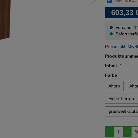
inkl. MwSt.
603,33 
Versand: 1
Sofort verfü
Preise inkl. MwS
Produktnumme
Inhalt:
1
auswähl
Farbe
Ahorn
Ahor
Eiche-Ferrara
grauweiß-alufa
Produkt A
S