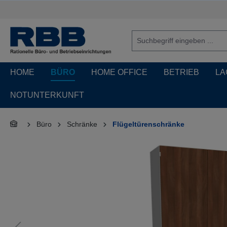
springen
Zur Hauptnavigation springen
HOME
BÜRO
HOME OFFICE
BETRIEB
LA
NOTUNTERKUNFT
Büro
Schränke
Flügeltürenschränke
Bildergalerie überspringen