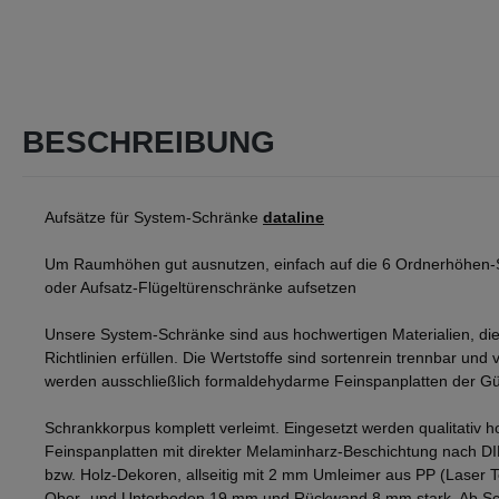
BESCHREIBUNG
Aufsätze für System-Schränke
dataline
Um Raumhöhen gut ausnutzen, einfach auf die 6 Ordnerhöhen-
oder Aufsatz-Flügeltürenschränke aufsetzen
Unsere System-Schränke sind aus hochwertigen Materialien, die
Richtlinien erfüllen. Die Wertstoffe sind sortenrein trennbar und v
werden ausschließlich formaldehydarme Feinspanplatten der Gü
Schrankkorpus komplett verleimt. Eingesetzt werden qualitativ h
Feinspanplatten mit direkter Melaminharz-Beschichtung nach D
bzw. Holz-Dekoren, allseitig mit 2 mm Umleimer aus PP (Laser 
Ober- und Unterboden 19 mm und Rückwand 8 mm stark. Ab Sch