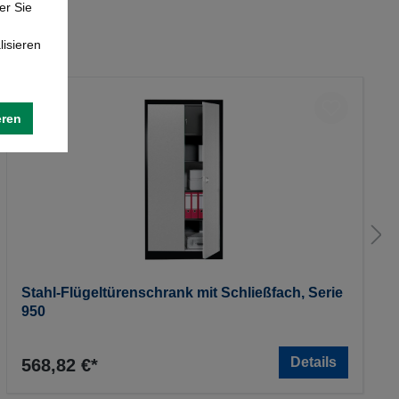
er Sie
lisieren
eren
Stahl-Flügeltürenschrank mit Schließfach, Serie
950
Details
568,82 €*