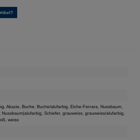
tikel?
big
, Akazie
, Buche
, Buche/alufarbig
, Eiche-Ferrara
, Nussbaum
,
, Nussbaum|alufarbig
, Schiefer
, grauweiss
, grauweiss/alufarbig
,
eiß
, weiss