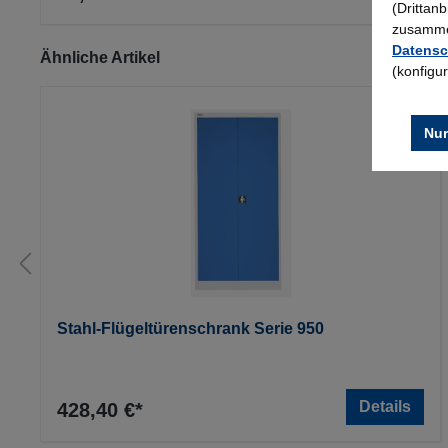
(Drittan
zusammen
Datensc
Produktgalerie überspringen
Ähnliche Artikel
(konfigu
Nur
Stahl-Flügeltürenschrank Serie 950
Details
428,40 €*