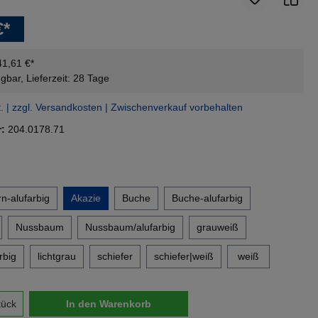
€*
41,61 €*
gbar, Lieferzeit: 28 Tage
t. | zzgl. Versandkosten | Zwischenverkauf vorbehalten
r:
204.0178.71
en
n-alufarbig
Akazie
Buche
Buche-alufarbig
Nussbaum
Nussbaum/alufarbig
grauweiß
rbig
lichtgrau
schiefer
schiefer|weiß
weiß
nzahl: Gib den gewünschten Wert ein oder 
tück
In den Warenkorb