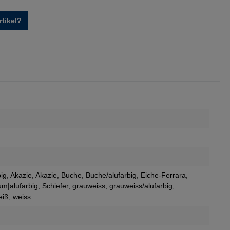
tikel?
big
, Akazie
, Akazie
, Buche
, Buche/alufarbig
, Eiche-Ferrara
,
m|alufarbig
, Schiefer
, grauweiss
, grauweiss/alufarbig
,
eiß
, weiss