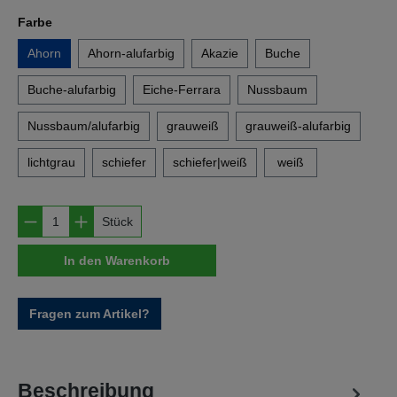
auswählen
Farbe
Ahorn
Ahorn-alufarbig
Akazie
Buche
Buche-alufarbig
Eiche-Ferrara
Nussbaum
Nussbaum/alufarbig
grauweiß
grauweiß-alufarbig
lichtgrau
schiefer
schiefer|weiß
weiß
Produkt Anzahl: Gib den gewünschten Wert e
Stück
In den Warenkorb
Fragen zum Artikel?
Beschreibung