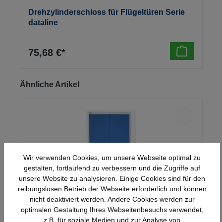
Drehzylinderschloss für Flügeltüren Serie
dataline
75,68 €*
Produktgalerie überspringen
Ähnliche Artikel
Wir verwenden Cookies, um unsere Webseite optimal zu
gestalten, fortlaufend zu verbessern und die Zugriffe auf
unsere Website zu analysieren. Einige Cookies sind für den
reibungslosen Betrieb der Webseite erforderlich und können
nicht deaktiviert werden. Andere Cookies werden zur
optimalen Gestaltung Ihres Webseitenbesuchs verwendet,
Stahl-Flügeltürenschrank Serie 950
z.B. für soziale Medien und zur Analyse von