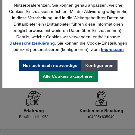
Nutzerpräferenzen. Sie können genau anpassen, welche
Cookies Sie zulassen möchten. Mit der Aktivierung willigen Sie
in diese Verarbeitung und in die Weitergabe Ihrer Daten an
Details
428,40 €*
Drittanbieter ein (Drittanbieter führen diese Informationen
möglicherweise mit weiteren Daten über Sie zusammen).
Details, welche Cookies wir verwenden, enthält unsere
Datenschutzerklärung
. Sie können die Cookie-Einstellungen
jederzeit personalisieren (konfigurieren). Zum
Impressum
Nur technisch notwendige
Konfigurieren
Alle Cookies akzeptieren
Schnelle Lieferung
Topmarken
Bundesweit
Faire Preise
Erfahrung
Kostenlose Beratung
Bewährt seit 1958
(04205) 635940