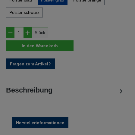
Polster blau
Polster grau
Polster orange
Polster schwarz
Produkt Anzahl: Gib den gewünschten Wert e
Stück
In den Warenkorb
Fragen zum Artikel?
Beschreibung
Herstellerinformationen