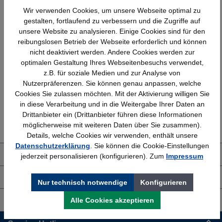
Wir verwenden Cookies, um unsere Webseite optimal zu
gestalten, fortlaufend zu verbessern und die Zugriffe auf
unsere Website zu analysieren. Einige Cookies sind für den
reibungslosen Betrieb der Webseite erforderlich und können
nicht deaktiviert werden. Andere Cookies werden zur
Schnelle Lieferung
Topmarken
optimalen Gestaltung Ihres Webseitenbesuchs verwendet,
Bundesweit
Faire Preise
z.B. für soziale Medien und zur Analyse von
Nutzerpräferenzen. Sie können genau anpassen, welche
Cookies Sie zulassen möchten. Mit der Aktivierung willigen Sie
in diese Verarbeitung und in die Weitergabe Ihrer Daten an
Erfahrung
Kostenlose Beratung
Drittanbieter ein (Drittanbieter führen diese Informationen
Bewährt seit 1958
(04205) 635940
möglicherweise mit weiteren Daten über Sie zusammen).
Details, welche Cookies wir verwenden, enthält unsere
Datenschutzerklärung
. Sie können die Cookie-Einstellungen
Über uns
jederzeit personalisieren (konfigurieren). Zum
Impressum
Shop Service
Nur technisch notwendige
Konfigurieren
Alle Cookies akzeptieren
Informationen