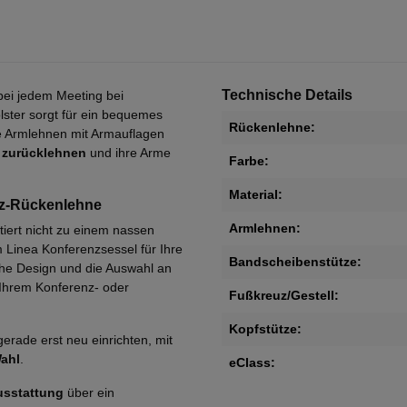
Technische Details
bei jedem Meeting bei
ster sorgt für ein bequemes
Rückenlehne:
e Armlehnen mit Armauflagen
 zurücklehnen
und ihre Arme
Farbe:
Material:
tz-Rückenlehne
Armlehnen:
iert nicht zu einem nassen
 Linea Konferenzsessel für Ihre
Bandscheibenstütze:
he Design und die Auswahl an
 Ihrem Konferenz- oder
Fußkreuz/Gestell:
Kopfstütze:
erade erst neu einrichten, mit
Wahl
.
eClass:
usstattung
über ein