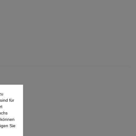
zu
sind für
rt
uchs
e können
igen Sie