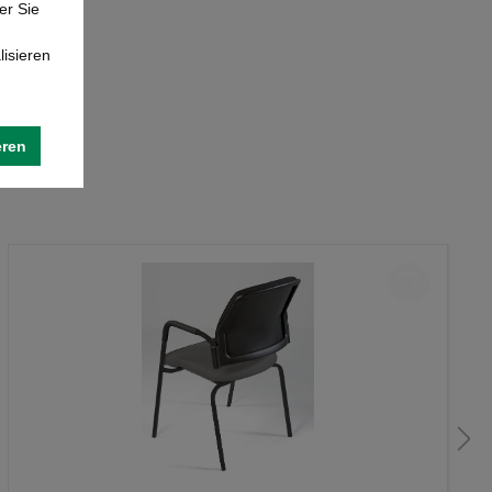
er Sie
lisieren
eren