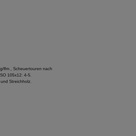
g/lfm., Scheuertouren nach
 ISO 105x12: 4-5.
und Streichholz.