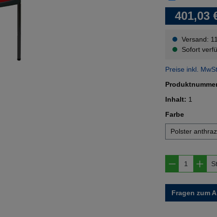
401,03 
Versand: 1
Sofort verfü
Preise inkl. MwS
Produktnumme
Inhalt:
1
auswähl
Farbe
Polster anthraz
Produkt A
S
Fragen zum Ar