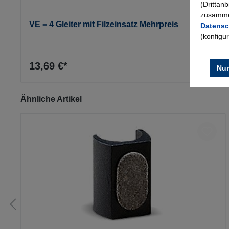
(Drittan
zusammen
VE = 4 Gleiter mit Filzeinsatz Mehrpreis
Datensc
(konfigu
13,69 €*
Nur
Produktgalerie überspringen
Ähnliche Artikel