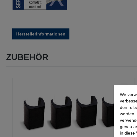
Herstellerinformationen
ZUBEHÖR
Produktgalerie überspringen
Wir verw
verbesse
den reib
werden. 
verwende
genau an
in diese