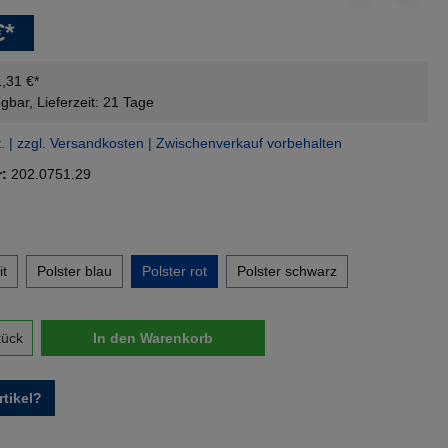
€*
1,31 €*
gbar, Lieferzeit: 21 Tage
t. | zzgl. Versandkosten | Zwischenverkauf vorbehalten
r:
202.0751.29
en
it
Polster blau
Polster rot
Polster schwarz
nzahl: Gib den gewünschten Wert ein oder 
tück
In den Warenkorb
tikel?