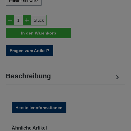
Polster schwarz
Produkt Anzahl: Gib den gewünschten Wert e
Stück
In den Warenkorb
Fragen zum Artikel?
Beschreibung
Herstellerinformationen
Produktgalerie überspringen
Ähnliche Artikel