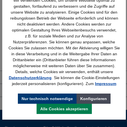
Wir verwenden Cookies, um unsere Webseite optimal zu
gestalten, fortlaufend zu verbessern und die Zugriffe auf
unsere Website zu analysieren. Einige Cookies sind für den
reibungslosen Betrieb der Webseite erforderlich und können
Schnelle Lieferung
Topmarken
nicht deaktiviert werden. Andere Cookies werden zur
Bundesweit
Faire Preise
optimalen Gestaltung Ihres Webseitenbesuchs verwendet,
z.B. für soziale Medien und zur Analyse von
Nutzerpräferenzen. Sie können genau anpassen, welche
Cookies Sie zulassen möchten. Mit der Aktivierung willigen Sie
Erfahrung
Kostenlose Beratung
in diese Verarbeitung und in die Weitergabe Ihrer Daten an
Bewährt seit 1958
(04205) 635940
Drittanbieter ein (Drittanbieter führen diese Informationen
möglicherweise mit weiteren Daten über Sie zusammen).
Details, welche Cookies wir verwenden, enthält unsere
Datenschutzerklärung
. Sie können die Cookie-Einstellungen
Über uns
jederzeit personalisieren (konfigurieren). Zum
Impressum
Shop Service
Nur technisch notwendige
Konfigurieren
Informationen
Alle Cookies akzeptieren
Service-Hotline