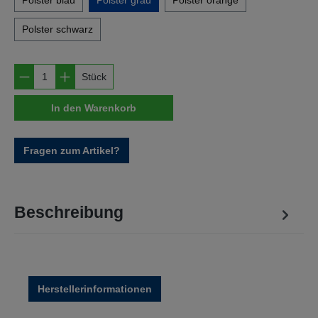
Polster blau
Polster grau
Polster orange
Polster schwarz
Produkt Anzahl: Gib den gewünschten Wert e
Stück
In den Warenkorb
Fragen zum Artikel?
Beschreibung
Herstellerinformationen