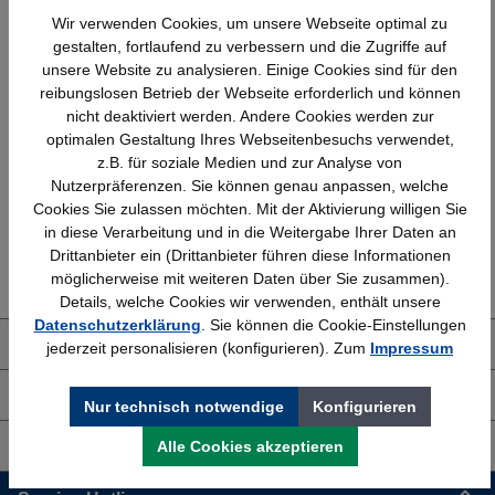
Wir verwenden Cookies, um unsere Webseite optimal zu
gestalten, fortlaufend zu verbessern und die Zugriffe auf
unsere Website zu analysieren. Einige Cookies sind für den
reibungslosen Betrieb der Webseite erforderlich und können
nicht deaktiviert werden. Andere Cookies werden zur
Schnelle Lieferung
Topmarken
optimalen Gestaltung Ihres Webseitenbesuchs verwendet,
Bundesweit
Faire Preise
z.B. für soziale Medien und zur Analyse von
Nutzerpräferenzen. Sie können genau anpassen, welche
Cookies Sie zulassen möchten. Mit der Aktivierung willigen Sie
in diese Verarbeitung und in die Weitergabe Ihrer Daten an
Erfahrung
Kostenlose Beratung
Drittanbieter ein (Drittanbieter führen diese Informationen
Bewährt seit 1958
(04205) 635940
möglicherweise mit weiteren Daten über Sie zusammen).
Details, welche Cookies wir verwenden, enthält unsere
Datenschutzerklärung
. Sie können die Cookie-Einstellungen
Über uns
jederzeit personalisieren (konfigurieren). Zum
Impressum
Shop Service
Nur technisch notwendige
Konfigurieren
Alle Cookies akzeptieren
Informationen