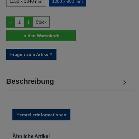
1150 x 1340 mm
1200 x 900 mm
Produkt Anzahl: Gib den gewünschten Wert e
Stück
In den Warenkorb
Fragen zum Artikel?
Beschreibung
Herstellerinformationen
Produktgalerie überspringen
Ähnliche Artikel