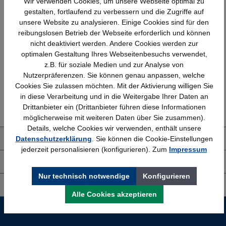
Wir verwenden Cookies, um unsere Webseite optimal zu
gestalten, fortlaufend zu verbessern und die Zugriffe auf
unsere Website zu analysieren. Einige Cookies sind für den
reibungslosen Betrieb der Webseite erforderlich und können
Schnelle Lieferung
Topmarken
nicht deaktiviert werden. Andere Cookies werden zur
Bundesweit
Faire Preise
optimalen Gestaltung Ihres Webseitenbesuchs verwendet,
z.B. für soziale Medien und zur Analyse von
Nutzerpräferenzen. Sie können genau anpassen, welche
Cookies Sie zulassen möchten. Mit der Aktivierung willigen Sie
Erfahrung
Kostenlose Beratung
in diese Verarbeitung und in die Weitergabe Ihrer Daten an
Bewährt seit 1958
(04205) 635940
Drittanbieter ein (Drittanbieter führen diese Informationen
möglicherweise mit weiteren Daten über Sie zusammen).
Details, welche Cookies wir verwenden, enthält unsere
Datenschutzerklärung
. Sie können die Cookie-Einstellungen
Über uns
jederzeit personalisieren (konfigurieren). Zum
Impressum
Shop Service
Nur technisch notwendige
Konfigurieren
Informationen
Alle Cookies akzeptieren
Service-Hotline