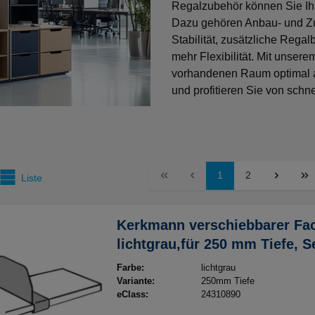
Regalzubehör können Sie Ih
Dazu gehören Anbau- und Zu
Stabilität, zusätzliche Rega
mehr Flexibilität. Mit unser
vorhandenen Raum optimal au
und profitieren Sie von schne
1
2
Liste
Kerkmann verschiebbarer Fach
lichtgrau,für 250 mm Tiefe, S
BV
Farbe:
lichtgrau
Variante:
250mm Tiefe
eClass:
24310890