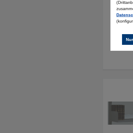
(Drittan
zusammen
Datensc
(konfigu
Nur