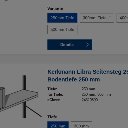
Variante
250mm Tiefe
300mm Tiefe_1
400
500mm Tiefe
Details
Kerkmann Libra Seitensteg 25
Bodentiefe 250 mm
Tiefe:
250 mm
für Tiefe:
250 mm
, 300 mm
eClass:
24310890
Tiefe
250 mm
300 mm