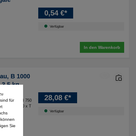
0,54 €*
Verfügbar
In den Warenkorb
au, B 1000
 3,5 kg
zu
28,08 €*
sind für
x T 500 mm
, B 750
00 mm
, B 1000 x T
rt
Verfügbar
mm
uchs
e können
igen Sie