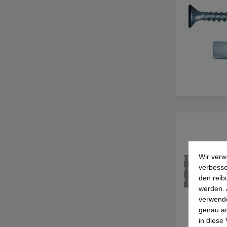
Wir verw
verbesse
den reib
werden. 
verwende
genau an
in diese