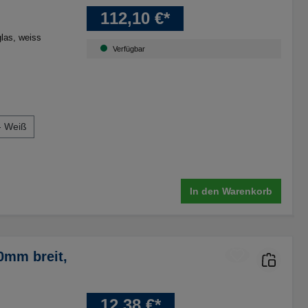
112,10 €*
glas
, weiss
Verfügbar
- Weiß
In den Warenkorb
mm breit,
12,38 €*