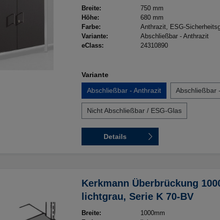
(kartonverpackt), 7,2 kg
Breite:
750 mm
Höhe:
680 mm
Farbe:
Anthrazit
, ESG-Sicherheits
Variante:
Abschließbar - Anthrazit
eClass:
24310890
Variante
Abschließbar - Anthrazit
Abschließbar 
Nicht Abschließbar / ESG-Glas
Details
Kerkmann Überbrückung 1000
lichtgrau, Serie K 70-BV
Breite:
1000mm