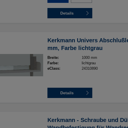
Details
Kerkmann Univers Abschlußle
mm, Farbe lichtgrau
Breite:
1000 mm
Farbe:
lichtgrau
eClass:
24310890
Details
Kerkmann - Schraube und Düb
Wandbefestigung für Wandre