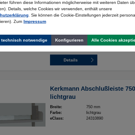
bieter führen diese Informationen möglicherweise mit weiteren Daten üb
). Details, welche Cookies wir verwenden, enthält unsere
Breite
hutzerklärung
. Sie können die Cookie-Einstellungen jederzeit persona
750mm
1000mm
rieren). Zum
Impressum
Tiefe
 technisch notwendige
Konfigurieren
Alle Cookies akzepti
400mm
500mm
600mm
Details
Kerkmann Abschlußleiste 75
lichtgrau
Breite:
750 mm
Farbe:
lichtgrau
eClass:
24310890