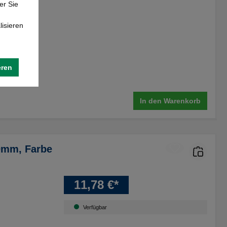
er Sie
lisieren
eren
In den Warenkorb
0mm, Farbe
11,78 €*
Verfügbar