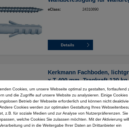
eClass:
24310890
Details
Kerkmann Fachboden, lichtgr
x T 400 mm, Tragkraft 120 kg,
enden Cookies, um unsere Webseite optimal zu gestalten, fortlaufend 
Breite:
1000mm
rn und die Zugriffe auf unsere Website zu analysieren. Einige Cookies 
Maße_2:
B 750 x T 400 mm
, B 750 
x T 600 mm
, B 1000 x T 4
ungslosen Betrieb der Webseite erforderlich und können nicht deaktivie
500 mm
, B 1000 x T 600 
Andere Cookies werden zur optimalen Gestaltung Ihres Webseitenbes
Tiefe:
400mm
t, z.B. für soziale Medien und zur Analyse von Nutzerpräferenzen. Si
Farbe:
lichtgrau
passen, welche Cookies Sie zulassen möchten. Mit der Aktivierung will
eClass:
24310890
 Verarbeitung und in die Weitergabe Ihrer Daten an Drittanbieter ein