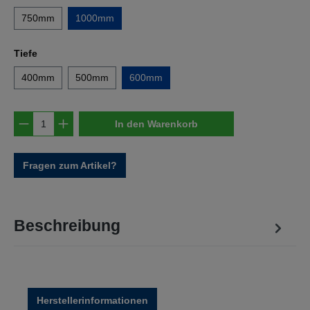
750mm
1000mm
auswählen
Tiefe
400mm
500mm
600mm
Produkt Anzahl: Gib den gewünschten Wert e
In den Warenkorb
Fragen zum Artikel?
Beschreibung
Herstellerinformationen