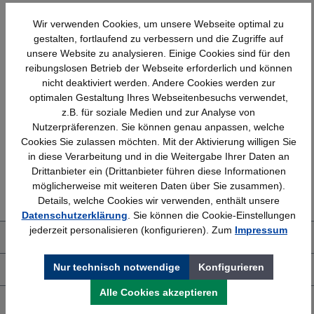
Wir verwenden Cookies, um unsere Webseite optimal zu
gestalten, fortlaufend zu verbessern und die Zugriffe auf
unsere Website zu analysieren. Einige Cookies sind für den
reibungslosen Betrieb der Webseite erforderlich und können
nicht deaktiviert werden. Andere Cookies werden zur
optimalen Gestaltung Ihres Webseitenbesuchs verwendet,
Schnelle Lieferung
Topmarken
z.B. für soziale Medien und zur Analyse von
Bundesweit
Faire Preise
Nutzerpräferenzen. Sie können genau anpassen, welche
Cookies Sie zulassen möchten. Mit der Aktivierung willigen Sie
in diese Verarbeitung und in die Weitergabe Ihrer Daten an
Drittanbieter ein (Drittanbieter führen diese Informationen
Erfahrung
Kostenlose Beratung
möglicherweise mit weiteren Daten über Sie zusammen).
Bewährt seit 1958
(04205) 635940
Details, welche Cookies wir verwenden, enthält unsere
Datenschutzerklärung
. Sie können die Cookie-Einstellungen
jederzeit personalisieren (konfigurieren). Zum
Impressum
Über uns
Nur technisch notwendige
Konfigurieren
Shop Service
Alle Cookies akzeptieren
Informationen