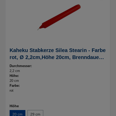
Kaheku Stabkerze Silea Stearin - Farbe
rot, Ø 2,2cm,Höhe 20cm, Brenndauer
ca.7h
Durchmesser:
2,2 cm
Höhe:
20 cm
Farbe:
rot
Höhe
20 cm
29 cm