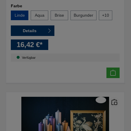
Farbe
Linde
Aqua
Brise
Burgunder
+
10
Details
16,42 €*
Verfügbar