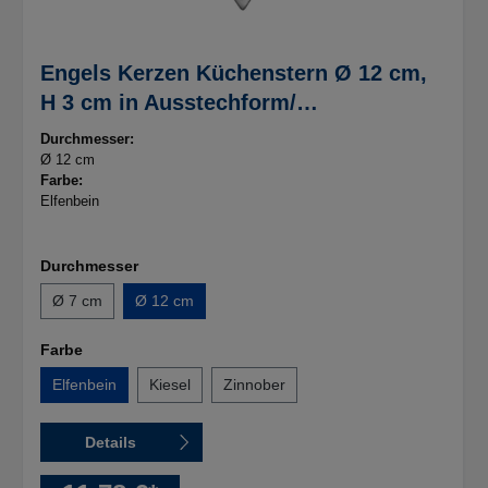
Engels Kerzen Küchenstern Ø 12 cm,
H 3 cm in Ausstechform/
Plätzchenform, 009 Elfenbein
Durchmesser:
Ø 12 cm
Farbe:
Elfenbein
Durchmesser
Ø 7 cm
Ø 12 cm
Farbe
Elfenbein
Kiesel
Zinnober
Details