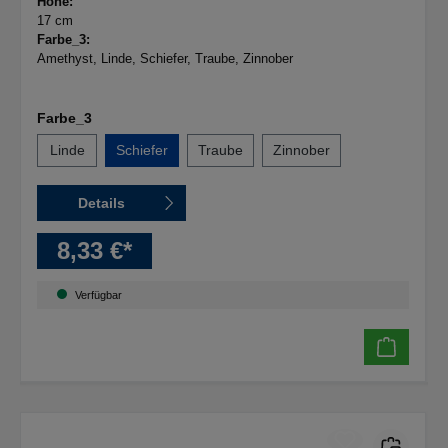
Höhe:
17 cm
Farbe_3:
Amethyst
, Linde
, Schiefer
, Traube
, Zinnober
Farbe_3
Linde
Schiefer
Traube
Zinnober
Details
8,33 €*
Verfügbar