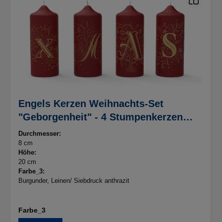
Engels Kerzen Weihnachts-Set
"Geborgenheit" - 4 Stumpenkerzen
Made in Germany
Durchmesser:
8 cm
Höhe:
20 cm
Farbe_3:
Burgunder
, Leinen/ Siebdruck anthrazit
Farbe_3