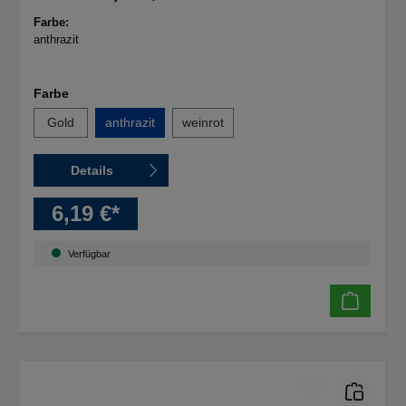
Sonderlack matt, getaucht
Farbe:
anthrazit
Farbe
Gold
anthrazit
weinrot
Details
6,19 €*
Verfügbar