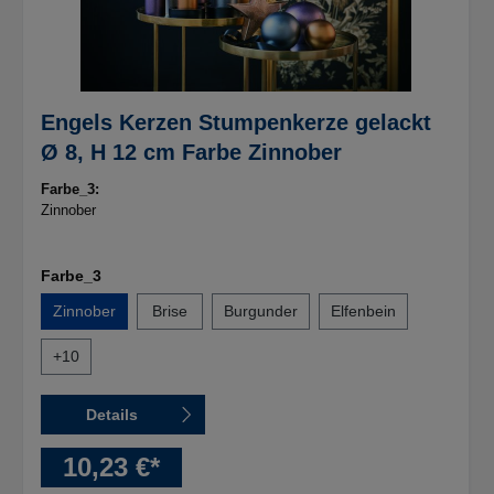
Engels Kerzen Stumpenkerze gelackt
Ø 8, H 12 cm Farbe Zinnober
Farbe_3:
Zinnober
Farbe_3
Zinnober
Brise
Burgunder
Elfenbein
+
10
Details
10,23 €*