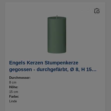
Engels Kerzen Stumpenkerze
gegossen - durchgefärbt, Ø 8, H 15
cm, Farbe Linde
Durchmesser:
8 cm
Höhe:
15 cm
Farbe:
Linde