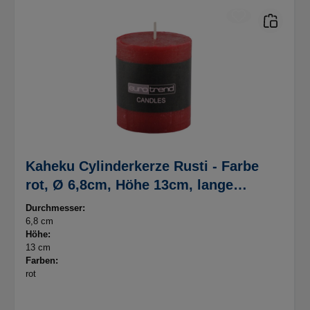
Kaheku Cylinderkerze Rusti - Farbe
rot, Ø 6,8cm, Höhe 13cm, lange
Brenndauer
Durchmesser:
6,8 cm
Höhe:
13 cm
Farben:
rot