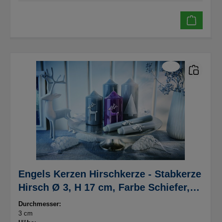
Engels Kerzen Hirschkerze - Stabkerze
Hirsch Ø 3, H 17 cm, Farbe Schiefer,
gelackt, getaucht
Durchmesser:
3 cm