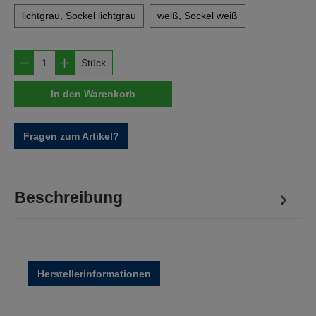
lichtgrau, Sockel lichtgrau
weiß, Sockel weiß
Produkt Anzahl: Gib den gewünschten Wert e
Stück
In den Warenkorb
Fragen zum Artikel?
Beschreibung
Herstellerinformationen