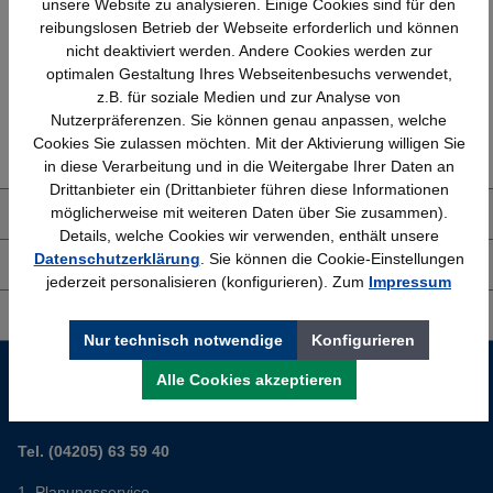
unsere Website zu analysieren. Einige Cookies sind für den
Bundesweit
Faire Preise
reibungslosen Betrieb der Webseite erforderlich und können
nicht deaktiviert werden. Andere Cookies werden zur
optimalen Gestaltung Ihres Webseitenbesuchs verwendet,
z.B. für soziale Medien und zur Analyse von
Erfahrung
Kostenlose Beratung
Nutzerpräferenzen. Sie können genau anpassen, welche
Cookies Sie zulassen möchten. Mit der Aktivierung willigen Sie
Bewährt seit 1958
(04205) 635940
in diese Verarbeitung und in die Weitergabe Ihrer Daten an
Drittanbieter ein (Drittanbieter führen diese Informationen
möglicherweise mit weiteren Daten über Sie zusammen).
Über uns
Details, welche Cookies wir verwenden, enthält unsere
Datenschutzerklärung
. Sie können die Cookie-Einstellungen
Shop Service
jederzeit personalisieren (konfigurieren). Zum
Impressum
Informationen
Nur technisch notwendige
Konfigurieren
Service-Hotline
Alle Cookies akzeptieren
Sie planen ein neues Büro? Wir helfen Ihnen kostenlos dabei.
Tel. (04205) 63 59 40
Planungsservice