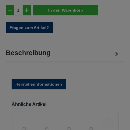
Produkt Anzahl: Gib den gewünschten Wert e
In den Warenkorb
Fragen zum Artikel?
Beschreibung
Herstellerinformationen
Produktgalerie überspringen
Ähnliche Artikel