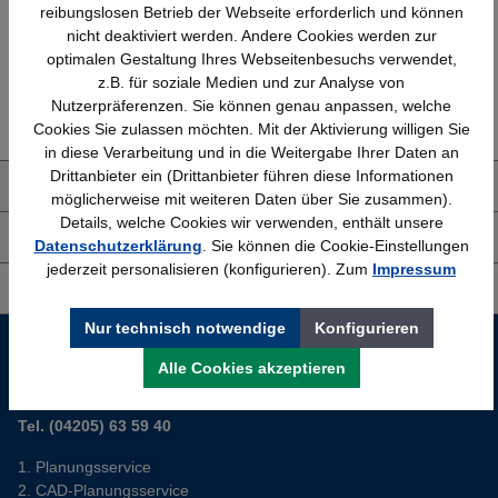
reibungslosen Betrieb der Webseite erforderlich und können
nicht deaktiviert werden. Andere Cookies werden zur
optimalen Gestaltung Ihres Webseitenbesuchs verwendet,
z.B. für soziale Medien und zur Analyse von
Erfahrung
Kostenlose Beratung
Nutzerpräferenzen. Sie können genau anpassen, welche
Bewährt seit 1958
(04205) 635940
Cookies Sie zulassen möchten. Mit der Aktivierung willigen Sie
in diese Verarbeitung und in die Weitergabe Ihrer Daten an
Drittanbieter ein (Drittanbieter führen diese Informationen
Über uns
möglicherweise mit weiteren Daten über Sie zusammen).
Details, welche Cookies wir verwenden, enthält unsere
Shop Service
Datenschutzerklärung
. Sie können die Cookie-Einstellungen
jederzeit personalisieren (konfigurieren). Zum
Impressum
Informationen
Nur technisch notwendige
Konfigurieren
Service-Hotline
Alle Cookies akzeptieren
Sie planen ein neues Büro? Wir helfen Ihnen kostenlos dabei.
Tel. (04205) 63 59 40
Planungsservice
CAD-Planungsservice