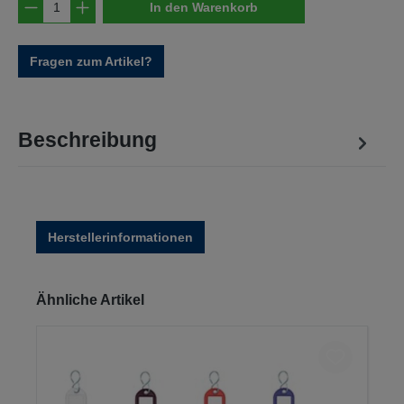
Produkt Anzahl: Gib den gewünschten Wert e
In den Warenkorb
Fragen zum Artikel?
Beschreibung
Herstellerinformationen
Produktgalerie überspringen
Ähnliche Artikel