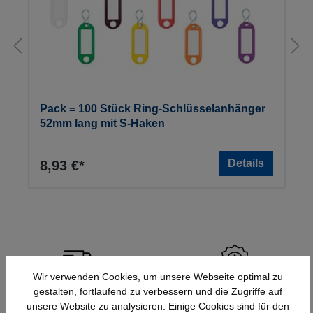
Pack = 100 Stück Ring-Schlüsselanhänger
52mm lang mit S-Haken
Details
8,93 €*
Wir verwenden Cookies, um unsere Webseite optimal zu
Schnelle Lieferung
Topmarken
gestalten, fortlaufend zu verbessern und die Zugriffe auf
unsere Website zu analysieren. Einige Cookies sind für den
Bundesweit
Faire Preise