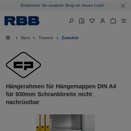
Entdecken Sie unseren Shop im neuen Look!
alt springen
Warenkor
Büro
Tresore
Zubehör
Hängerahmen für Hängemappen DIN A4
für 930mm Schrankbreite nicht
nachrüstbar
Bildergalerie überspringen