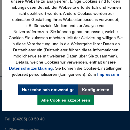
unsere Website zu analysieren. Einige Cookies sind für den
Bundesweit
Faire Preise
reibungslosen Betrieb der Webseite erforderlich und können
nicht deaktiviert werden. Andere Cookies werden zur
optimalen Gestaltung Ihres Webseitenbesuchs verwendet,
z.B. für soziale Medien und zur Analyse von
Erfahrung
Kostenlose Beratung
Nutzerpräferenzen. Sie können genau anpassen, welche
Cookies Sie zulassen möchten. Mit der Aktivierung willigen Sie
Bewährt seit 1958
(04205) 635940
in diese Verarbeitung und in die Weitergabe Ihrer Daten an
Drittanbieter ein (Drittanbieter führen diese Informationen
möglicherweise mit weiteren Daten über Sie zusammen).
Über uns
Details, welche Cookies wir verwenden, enthält unsere
Datenschutzerklärung
. Sie können die Cookie-Einstellungen
Shop Service
jederzeit personalisieren (konfigurieren). Zum
Impressum
Informationen
Nur technisch notwendige
Konfigurieren
Service-Hotline
Alle Cookies akzeptieren
Sie planen ein neues Büro? Wir helfen Ihnen kostenlos dabei.
Tel. (04205) 63 59 40
Planungsservice