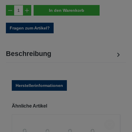
Produkt Anzahl: Gib den gewünschten Wert e
In den Warenkorb
Fragen zum Artikel?
Beschreibung
Herstellerinformationen
Produktgalerie überspringen
Ähnliche Artikel