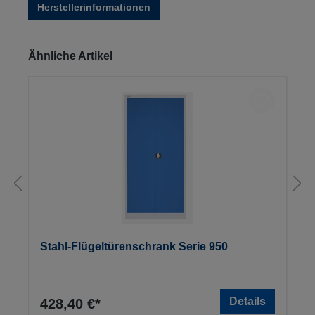
Herstellerinformationen
Produktgalerie überspringen
Ähnliche Artikel
Stahl-Flügeltürenschrank Serie 950
Details
428,40 €*