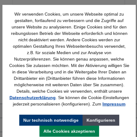
Wir verwenden Cookies, um unsere Webseite optimal zu
gestalten, fortlaufend zu verbessern und die Zugriffe auf
unsere Website zu analysieren. Einige Cookies sind für den
reibungslosen Betrieb der Webseite erforderlich und können
nicht deaktiviert werden. Andere Cookies werden zur
optimalen Gestaltung Ihres Webseitenbesuchs verwendet,
Schnelle Lieferung
Topmarken
z.B. für soziale Medien und zur Analyse von
Bundesweit
Faire Preise
Nutzerpräferenzen. Sie können genau anpassen, welche
Cookies Sie zulassen möchten. Mit der Aktivierung willigen Sie
in diese Verarbeitung und in die Weitergabe Ihrer Daten an
Drittanbieter ein (Drittanbieter führen diese Informationen
Erfahrung
Kostenlose Beratung
möglicherweise mit weiteren Daten über Sie zusammen).
Details, welche Cookies wir verwenden, enthält unsere
Bewährt seit 1958
(04205) 635940
Datenschutzerklärung
. Sie können die Cookie-Einstellungen
jederzeit personalisieren (konfigurieren). Zum
Impressum
Über uns
Nur technisch notwendige
Konfigurieren
Shop Service
Alle Cookies akzeptieren