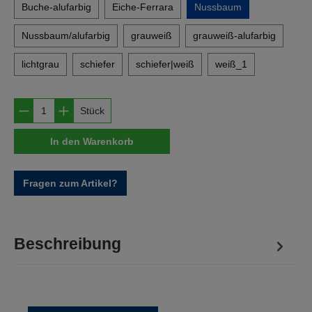
Buche-alufarbig
Eiche-Ferrara
Nussbaum
Nussbaum/alufarbig
grauweiß
grauweiß-alufarbig
lichtgrau
schiefer
schiefer|weiß
weiß_1
Produkt Anzahl: Gib den gewünschten Wert e
Stück
In den Warenkorb
Fragen zum Artikel?
Beschreibung