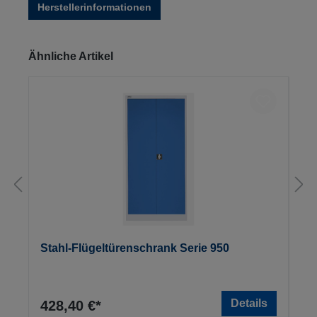
Herstellerinformationen
Produktgalerie überspringen
Ähnliche Artikel
Stahl-Flügeltürenschrank Serie 950
Details
428,40 €*