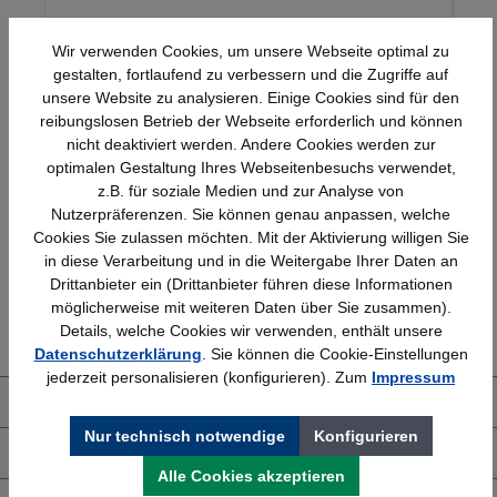
Wir verwenden Cookies, um unsere Webseite optimal zu
gestalten, fortlaufend zu verbessern und die Zugriffe auf
unsere Website zu analysieren. Einige Cookies sind für den
reibungslosen Betrieb der Webseite erforderlich und können
nicht deaktiviert werden. Andere Cookies werden zur
optimalen Gestaltung Ihres Webseitenbesuchs verwendet,
Schnelle Lieferung
Topmarken
z.B. für soziale Medien und zur Analyse von
Bundesweit
Faire Preise
Nutzerpräferenzen. Sie können genau anpassen, welche
Cookies Sie zulassen möchten. Mit der Aktivierung willigen Sie
in diese Verarbeitung und in die Weitergabe Ihrer Daten an
Drittanbieter ein (Drittanbieter führen diese Informationen
Erfahrung
Kostenlose Beratung
möglicherweise mit weiteren Daten über Sie zusammen).
Details, welche Cookies wir verwenden, enthält unsere
Bewährt seit 1958
(04205) 635940
Datenschutzerklärung
. Sie können die Cookie-Einstellungen
jederzeit personalisieren (konfigurieren). Zum
Impressum
Über uns
Nur technisch notwendige
Konfigurieren
Shop Service
Alle Cookies akzeptieren