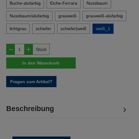
Buche-alufarbig
Eiche-Ferrara
Nussbaum
Nussbaum/alufarbig
grauweiß
grauweiß-alufarbig
lichtgrau
schiefer
schiefer|weiß
weiß_1
Produkt Anzahl: Gib den gewünschten Wert e
Stück
In den Warenkorb
Fragen zum Artikel?
Beschreibung