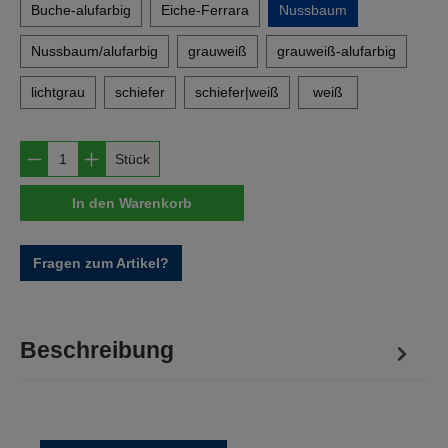
Buche-alufarbig
Eiche-Ferrara
Nussbaum
Nussbaum/alufarbig
grauweiß
grauweiß-alufarbig
lichtgrau
schiefer
schiefer|weiß
weiß
Produkt Anzahl: Gib den gewünschten Wert e
Stück
In den Warenkorb
Fragen zum Artikel?
Beschreibung