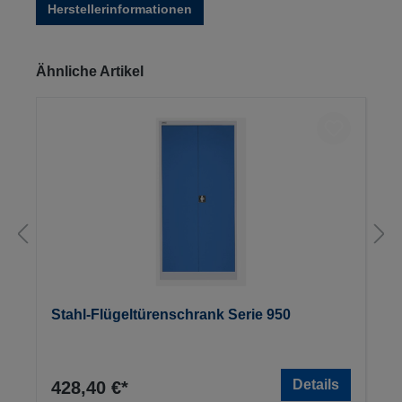
Herstellerinformationen
Produktgalerie überspringen
Ähnliche Artikel
Stahl-Flügeltürenschrank Serie 950
Details
428,40 €*