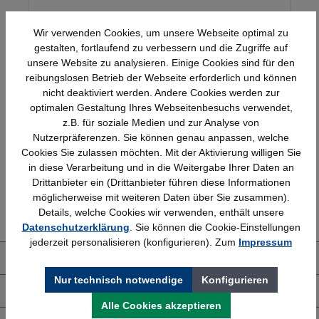
Wir verwenden Cookies, um unsere Webseite optimal zu
gestalten, fortlaufend zu verbessern und die Zugriffe auf
unsere Website zu analysieren. Einige Cookies sind für den
reibungslosen Betrieb der Webseite erforderlich und können
nicht deaktiviert werden. Andere Cookies werden zur
optimalen Gestaltung Ihres Webseitenbesuchs verwendet,
Schnelle Lieferung
Topmarken
z.B. für soziale Medien und zur Analyse von
Bundesweit
Faire Preise
Nutzerpräferenzen. Sie können genau anpassen, welche
Cookies Sie zulassen möchten. Mit der Aktivierung willigen Sie
in diese Verarbeitung und in die Weitergabe Ihrer Daten an
Drittanbieter ein (Drittanbieter führen diese Informationen
Erfahrung
Kostenlose Beratung
möglicherweise mit weiteren Daten über Sie zusammen).
Details, welche Cookies wir verwenden, enthält unsere
Bewährt seit 1958
(04205) 635940
Datenschutzerklärung
. Sie können die Cookie-Einstellungen
jederzeit personalisieren (konfigurieren). Zum
Impressum
Über uns
Nur technisch notwendige
Konfigurieren
Shop Service
Alle Cookies akzeptieren