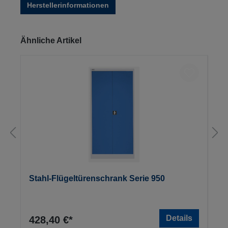
Herstellerinformationen
Produktgalerie überspringen
Ähnliche Artikel
Stahl-Flügeltürenschrank Serie 950
Details
428,40 €*