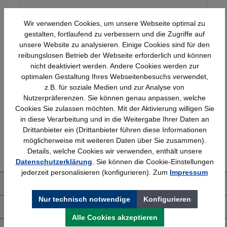
Wir verwenden Cookies, um unsere Webseite optimal zu
gestalten, fortlaufend zu verbessern und die Zugriffe auf
unsere Website zu analysieren. Einige Cookies sind für den
reibungslosen Betrieb der Webseite erforderlich und können
nicht deaktiviert werden. Andere Cookies werden zur
optimalen Gestaltung Ihres Webseitenbesuchs verwendet,
Schnelle Lieferung
Topmarken
z.B. für soziale Medien und zur Analyse von
Bundesweit
Faire Preise
Nutzerpräferenzen. Sie können genau anpassen, welche
Cookies Sie zulassen möchten. Mit der Aktivierung willigen Sie
in diese Verarbeitung und in die Weitergabe Ihrer Daten an
Drittanbieter ein (Drittanbieter führen diese Informationen
Erfahrung
Kostenlose Beratung
möglicherweise mit weiteren Daten über Sie zusammen).
Details, welche Cookies wir verwenden, enthält unsere
Bewährt seit 1958
(04205) 635940
Datenschutzerklärung
. Sie können die Cookie-Einstellungen
jederzeit personalisieren (konfigurieren). Zum
Impressum
Über uns
Nur technisch notwendige
Konfigurieren
Shop Service
Alle Cookies akzeptieren