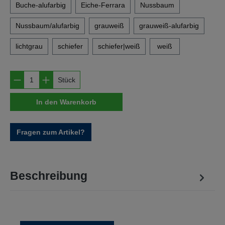
Buche-alufarbig
Eiche-Ferrara
Nussbaum
Nussbaum/alufarbig
grauweiß
grauweiß-alufarbig
lichtgrau
schiefer
schiefer|weiß
weiß
Produkt Anzahl: Gib den gewünschten Wert e
Stück
In den Warenkorb
Fragen zum Artikel?
Beschreibung