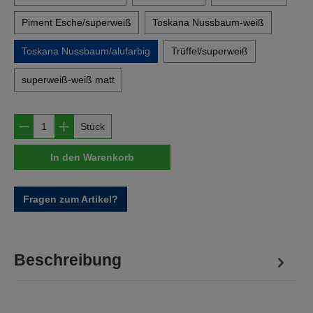
Piment Esche/superweiß
Toskana Nussbaum-weiß
Toskana Nussbaum/alufarbig
Trüffel/superweiß
superweiß-weiß matt
Produkt Anzahl: Gib den gewünschten Wert e
Stück
In den Warenkorb
Fragen zum Artikel?
Beschreibung