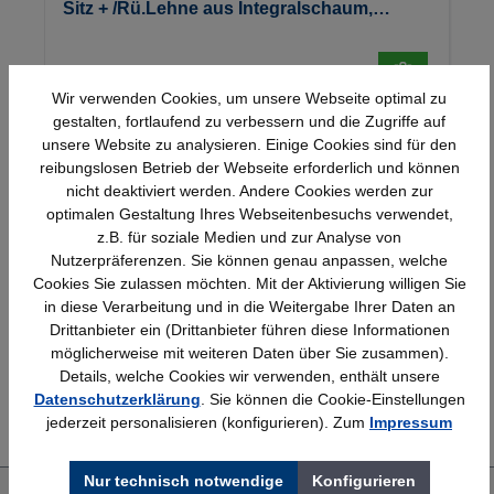
Sitz + /Rü.Lehne aus Integralschaum,
Sitzhöhe von 480 - bis 880 mm
374,85 €*
Wir verwenden Cookies, um unsere Webseite optimal zu
gestalten, fortlaufend zu verbessern und die Zugriffe auf
unsere Website zu analysieren. Einige Cookies sind für den
reibungslosen Betrieb der Webseite erforderlich und können
nicht deaktiviert werden. Andere Cookies werden zur
optimalen Gestaltung Ihres Webseitenbesuchs verwendet,
z.B. für soziale Medien und zur Analyse von
Nutzerpräferenzen. Sie können genau anpassen, welche
Schnelle Lieferung
Topmarken
Cookies Sie zulassen möchten. Mit der Aktivierung willigen Sie
Bundesweit
Faire Preise
in diese Verarbeitung und in die Weitergabe Ihrer Daten an
Drittanbieter ein (Drittanbieter führen diese Informationen
möglicherweise mit weiteren Daten über Sie zusammen).
Details, welche Cookies wir verwenden, enthält unsere
Erfahrung
Kostenlose Beratung
Datenschutzerklärung
. Sie können die Cookie-Einstellungen
Bewährt seit 1958
(04205) 635940
jederzeit personalisieren (konfigurieren). Zum
Impressum
Nur technisch notwendige
Konfigurieren