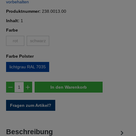
vorbehalten
Produktnummer:
238.0013.00
Inhalt:
1
auswählen
Farbe
rot
schwarz
(Diese Option ist zurzeit nicht verfügbar.)
(Diese Option ist zurzeit nicht verfügbar.)
auswählen
Farbe Polster
lichtgrau RAL 7035
Produkt Anzahl: Gib den gewünschten Wert e
In den Warenkorb
Fragen zum Artikel?
Beschreibung