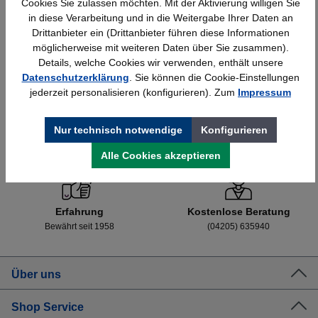
Details
898,45 €*
Cookies Sie zulassen möchten. Mit der Aktivierung willigen Sie
in diese Verarbeitung und in die Weitergabe Ihrer Daten an
Drittanbieter ein (Drittanbieter führen diese Informationen
möglicherweise mit weiteren Daten über Sie zusammen).
Details, welche Cookies wir verwenden, enthält unsere
Datenschutzerklärung
. Sie können die Cookie-Einstellungen
jederzeit personalisieren (konfigurieren). Zum
Impressum
Nur technisch notwendige
Konfigurieren
Schnelle Lieferung
Topmarken
Bundesweit
Faire Preise
Alle Cookies akzeptieren
Erfahrung
Kostenlose Beratung
Bewährt seit 1958
(04205) 635940
Über uns
Shop Service