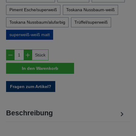
Piment Esche/superweiß
Toskana Nussbaum-weiß
Toskana Nussbaum/alufarbig
Trüffel/superweiß
superweiß-weiß matt
Produkt Anzahl: Gib den gewünschten Wert e
Stück
In den Warenkorb
Fragen zum Artikel?
Beschreibung