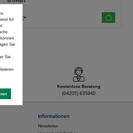
schwarz
zu
3,63 €*
sind für
rt
uchs
e können
igen Sie
er Sie
lisieren
Kostenlose Beratung
8
(04205) 635940
eren
Informationen
Newsletter