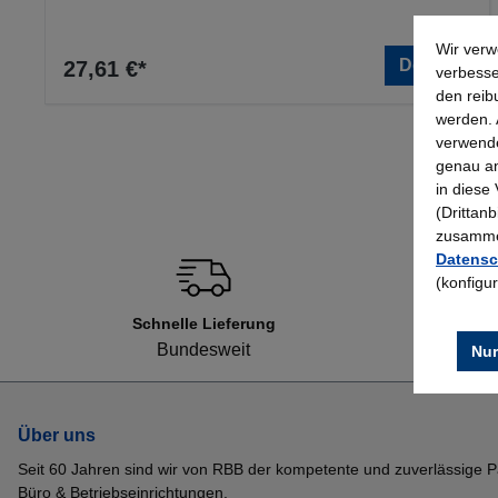
Wir verw
Details
27,61 €*
verbesse
den reib
werden. 
verwende
genau an
in diese
(Drittan
zusammen
Datensc
(konfigu
Schnelle Lieferung
Bundesweit
Nur
Über uns
Seit 60 Jahren sind wir von RBB der kompetente und zuverlässige P
Büro & Betriebseinrichtungen.