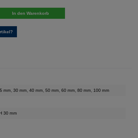
nzahl: Gib den gewünschten Wert ein oder 
In den Warenkorb
tikel?
25 mm
, 30 mm
, 40 mm
, 50 mm
, 60 mm
, 80 mm
, 100 mm
 H 30 mm