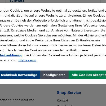
schwarz
enden Cookies, um unsere Webseite optimal zu gestalten, fortlaufend 
Details
3,63 €*
rn und die Zugriffe auf unsere Website zu analysieren. Einige Cookies 
ungslosen Betrieb der Webseite erforderlich und können nicht deaktivie
Andere Cookies werden zur optimalen Gestaltung Ihres Webseitenbes
t, z.B. für soziale Medien und zur Analyse von Nutzerpräferenzen. Si
passen, welche Cookies Sie zulassen möchten. Mit der Aktivierung will
 Verarbeitung und in die Weitergabe Ihrer Daten an Drittanbieter ein
bieter führen diese Informationen möglicherweise mit weiteren Daten üb
). Details, welche Cookies wir verwenden, enthält unsere
hutzerklärung
. Sie können die Cookie-Einstellungen jederzeit persona
rieren). Zum
Impressum
Topmarken
Erfahrung
Faire Preise
Bewährt seit 195
 technisch notwendige
Konfigurieren
Alle Cookies akzepti
Shop Service
artner für den Kauf von
Kontakt