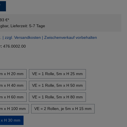
*
,93 €*
gbar, Lieferzeit: 5-7 Tage
t. | zzgl. Versandkosten | Zwischenverkauf vorbehalten
r:
476.0002.00
len
 5m x H 20 mm
VE = 1 Rolle, 5m x H 25 mm
 5m x H 40 mm
VE = 1 Rolle, 5m x H 50 mm
 5m x H 60 mm
VE = 1 Rolle, 5m x H 80 mm
 5m x H 100 mm
VE = 2 Rollen, je 5m x H 15 mm
100 x H 30 mm