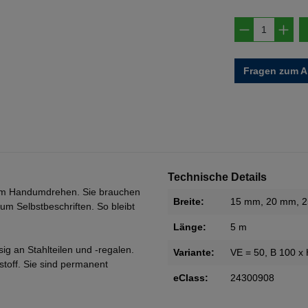
Produkt A
Fragen zum Ar
Technische Details
en im Handumdrehen. Sie brauchen
Breite:
15 mm
, 20 mm
, 
um Selbstbeschriften. So bleibt
Länge:
5 m
ig an Stahlteilen und -regalen.
Variante:
VE = 50, B 100 x
toff. Sie sind permanent
eClass:
24300908