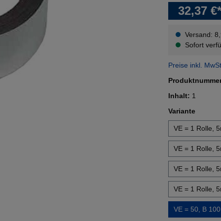
32,37 €
Versand: 8
Sofort verfü
Preise inkl. MwS
Produktnumme
Inhalt:
1
auswäh
Variante
VE = 1 Rolle,
VE = 1 Rolle,
VE = 1 Rolle,
VE = 1 Rolle,
VE = 50, B 