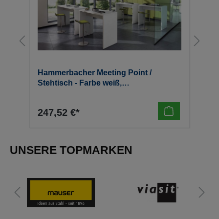
2,
Hammerbacher Meeting Point /
H
,
Stehtisch - Farbe weiß,
K
1040x500x1083mm, 38 kg
T
1
247,52 €*
1
UNSERE TOPMARKEN