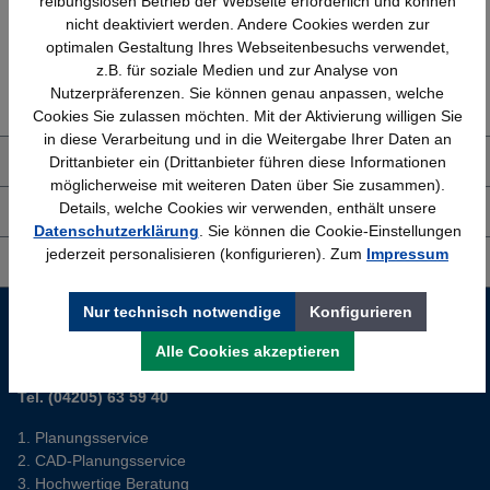
reibungslosen Betrieb der Webseite erforderlich und können
nicht deaktiviert werden. Andere Cookies werden zur
optimalen Gestaltung Ihres Webseitenbesuchs verwendet,
Erfahrung
Kostenlose Beratung
z.B. für soziale Medien und zur Analyse von
Bewährt seit 1958
(04205) 635940
Nutzerpräferenzen. Sie können genau anpassen, welche
Cookies Sie zulassen möchten. Mit der Aktivierung willigen Sie
in diese Verarbeitung und in die Weitergabe Ihrer Daten an
Drittanbieter ein (Drittanbieter führen diese Informationen
Über uns
möglicherweise mit weiteren Daten über Sie zusammen).
Details, welche Cookies wir verwenden, enthält unsere
Shop Service
Datenschutzerklärung
. Sie können die Cookie-Einstellungen
jederzeit personalisieren (konfigurieren). Zum
Impressum
Informationen
Nur technisch notwendige
Konfigurieren
Service-Hotline
Alle Cookies akzeptieren
Sie planen ein neues Büro? Wir helfen Ihnen kostenlos dabei.
Tel. (04205) 63 59 40
Planungsservice
CAD-Planungsservice
Hochwertige Beratung