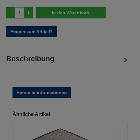
Produkt Anzahl: Gib den gewünschten Wert e
In den Warenkorb
Fragen zum Artikel?
Beschreibung
Herstellerinformationen
Produktgalerie überspringen
Ähnliche Artikel