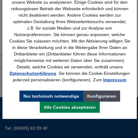
Schnelle Lieferung
Topmarken
unsere Website zu analysieren. Einige Cookies sind für den
Bundesweit
Faire Preise
reibungslosen Betrieb der Webseite erforderlich und können
nicht deaktiviert werden. Andere Cookies werden zur
optimalen Gestaltung Ihres Webseitenbesuchs verwendet,
z.B. für soziale Medien und zur Analyse von
Nutzerpräferenzen. Sie können genau anpassen, welche
Erfahrung
Kostenlose Beratung
Cookies Sie zulassen möchten. Mit der Aktivierung willigen Sie
Bewährt seit 1958
(04205) 635940
in diese Verarbeitung und in die Weitergabe Ihrer Daten an
Drittanbieter ein (Drittanbieter führen diese Informationen
möglicherweise mit weiteren Daten über Sie zusammen).
Über uns
Details, welche Cookies wir verwenden, enthält unsere
Datenschutzerklärung
. Sie können die Cookie-Einstellungen
Shop Service
jederzeit personalisieren (konfigurieren). Zum
Impressum
Informationen
Nur technisch notwendige
Konfigurieren
Service-Hotline
Alle Cookies akzeptieren
Sie planen ein neues Büro? Wir helfen Ihnen kostenlos dabei.
Tel. (04205) 63 59 40